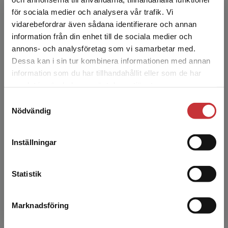
för sociala medier och analysera vår trafik. Vi
Begränsad fraktregion
vidarebefordrar även sådana identifierare och annan
information från din enhet till de sociala medier och
annons- och analysföretag som vi samarbetar med.
Dessa kan i sin tur kombinera informationen med annan
information som du har tillhandahållit eller som de har
David Waldron
Det verkar som att du besöker
samlat in när du har använt deras tjänster.
studentlitteratur.se via en enhet utanför Sverige.
Samtyckesval
Vi erbjuder inte leveranser utanför Sverige. För
Nödvändig
att kunna slutföra ett köp måste
leveransadressen vara i Sverige.
Läs mer
Inställningar
Kontakta kundservice
Statistik
Henrik Ny
Marknadsföring
Stäng
Visa alla - 16