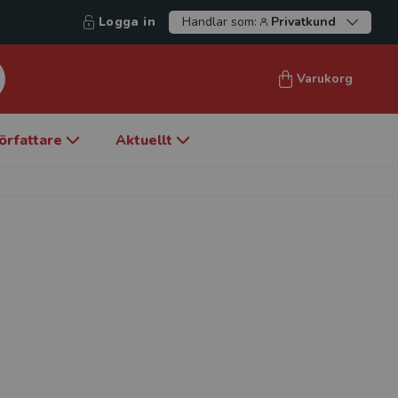
Logga in
Handlar som:
Privatkund
Varukorg
örfattare
Aktuellt