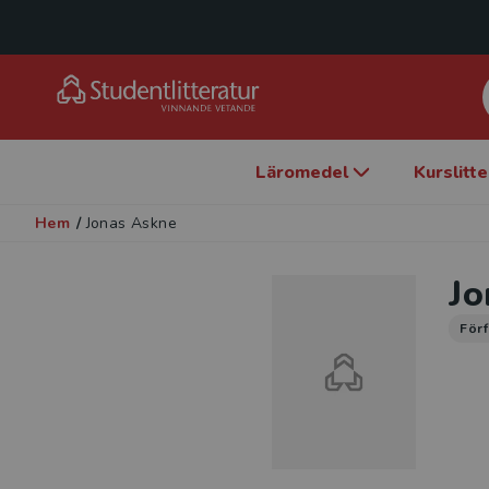
Läromedel
Kurslitt
Hem
/
Jonas Askne
Jo
Förf