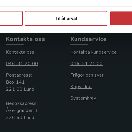
Stäng
Tillåt urval
Kontakta oss
Kundservice
Kontakta oss
Kontakta kundservice
046-31 20 00
046-31 21 00
Postadress:
Frågor och svar
Box 141
Köpvillkor
221 00 Lund
Systemkrav
Besöksadress:
Åkergränden 1