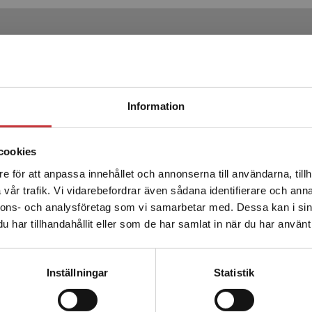
Produkter
Begränsad fraktregion
Information
cookies
e för att anpassa innehållet och annonserna till användarna, tillh
Det verkar som att du besöker studentlitteratur.se via en
vår trafik. Vi vidarebefordrar även sådana identifierare och anna
enhet utanför Sverige. Vi erbjuder inte leveranser utanför
nnons- och analysföretag som vi samarbetar med. Dessa kan i sin
Sverige. För att kunna slutföra ett köp måste
har tillhandahållit eller som de har samlat in när du har använt 
leveransadressen vara i Sverige.
Läs mer
Processorienterad elevhälsa
Kontakta kundservice
Askne, Jonas
Inställningar
Statistik
356 kr
inkl. moms
Exkl. moms: 336 kr