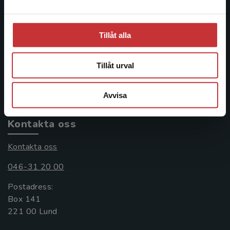
Studentlitteratur
Tillåt alla
Studentlitteratur grundades 1963 och är idag Sveriges
ledande utbildningsförlag. Med läromedel, kurslitteratur,
Tillåt urval
facklitteratur, utbildningar och digitala
informationstjänster i utbudet, finns Studentlitteratur med
längs hela kunskapsresan.
Avvisa
Kontakta oss
Kontakta oss
046-31 20 00
Postadress:
Box 141
221 00 Lund