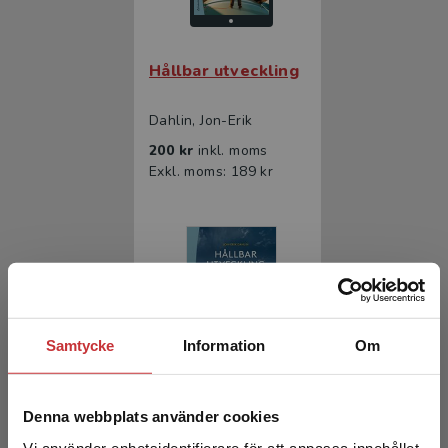
Hållbar utveckling
Dahlin, Jon-Erik
200 kr
inkl. moms
Exkl. moms: 189 kr
Samtycke
Information
Om
Hållbar utveckling
Denna webbplats använder cookies
Dahlin, Jon-Erik
Vi använder enhetsidentifierare för att anpassa innehållet