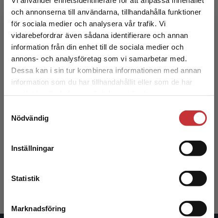
och annonserna till användarna, tillhandahålla funktioner
323 kr
inkl. moms
Exkl. moms: 305 kr
för sociala medier och analysera vår trafik. Vi
Begränsad fraktregion
vidarebefordrar även sådana identifierare och annan
information från din enhet till de sociala medier och
annons- och analysföretag som vi samarbetar med.
Dessa kan i sin tur kombinera informationen med annan
information som du har tillhandahållit eller som de har
Det verkar som att du besöker
samlat in när du har använt deras tjänster.
studentlitteratur.se via en enhet utanför Sverige.
Samtyckesval
Vi erbjuder inte leveranser utanför Sverige. För
Nödvändig
att kunna slutföra ett köp måste
Hållbar utveckling
leveransadressen vara i Sverige.
Läs mer
Inställningar
Dahlin, Jon-Erik
Kontakta kundservice
365 kr
inkl. moms
Statistik
Exkl. moms: 344 kr
Marknadsföring
Stäng