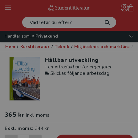
Handlar som:
Privatkund
Hem
/
Kurslitteratur
/
Teknik
/
Miljöteknik och marklära
/
H
Hållbar utveckling
- en introduktion för ingenjörer
Skickas följande arbetsdag
365 kr
inkl. moms
Exkl. moms:
344 kr