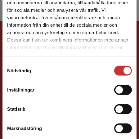
och annonserna till användarna, tillhandahålla funktioner
för sociala medier och analysera vår trafik. Vi
Begränsad fraktregion
vidarebefordrar även sådana identifierare och annan
information från din enhet till de sociala medier och
Förlagskontakt
annons- och analysföretag som vi samarbetar med.
Dessa kan i sin tur kombinera informationen med annan
information som du har tillhandahållit eller som de har
Det verkar som att du besöker
samlat in när du har använt deras tjänster.
studentlitteratur.se via en enhet utanför Sverige.
Samtyckesval
Vi erbjuder inte leveranser utanför Sverige. För
Nödvändig
att kunna slutföra ett köp måste
Jens Fredholm
leveransadressen vara i Sverige.
Läs mer
Inställningar
Kontakta kundservice
Förläggare
Teknik
Teknik, matematik och statistik
Statistik
046-31 21 58
E-post
Marknadsföring
Stäng