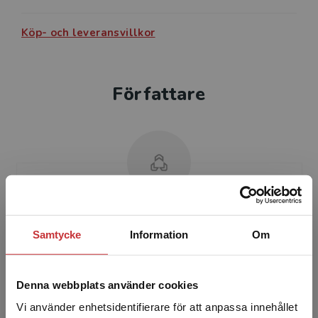
Köp- och leveransvillkor
Författare
Jon-Erik Dahlin
Samtycke
Information
Om
Jon-Erik Dahlin är verksam vid King’s College
London och har över två decenniers erfarenhet
Denna webbplats använder cookies
av arbete i skärningspunkten mellan teknik,
utbildning ...
Vi använder enhetsidentifierare för att anpassa innehållet