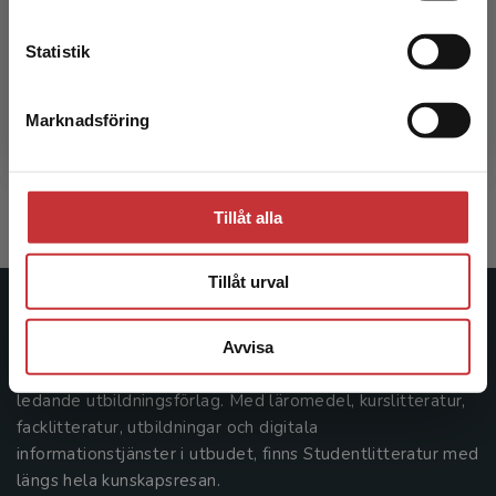
Kontakta kundservice
Statistik
Det otrygga arbetslivet i Sverige
Marknadsföring
Stäng
Alfsonsson, Johan
183 kr
inkl. moms
Exkl. moms: 173 kr
Tillåt alla
Tillåt urval
Studentlitteratur
Avvisa
Studentlitteratur grundades 1963 och är idag Sveriges
ledande utbildningsförlag. Med läromedel, kurslitteratur,
facklitteratur, utbildningar och digitala
informationstjänster i utbudet, finns Studentlitteratur med
längs hela kunskapsresan.