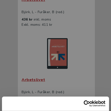
Björk, L - Furåker, B (red.)
436 kr
inkl. moms
Exkl. moms: 411 kr
Arbetslivet
Björk, L - Furåker, B (red.)
275 kr
inkl. moms
Exkl. moms: 259 kr