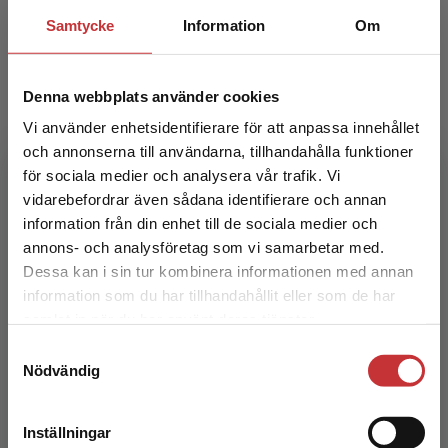
Samtycke
Information
Om
Denna webbplats använder cookies
Vi använder enhetsidentifierare för att anpassa innehållet
och annonserna till användarna, tillhandahålla funktioner
för sociala medier och analysera vår trafik. Vi
Begränsad fraktregion
Det otrygga arbetslivet i Sverige
vidarebefordrar även sådana identifierare och annan
information från din enhet till de sociala medier och
Alfsonsson, Johan
annons- och analysföretag som vi samarbetar med.
Dessa kan i sin tur kombinera informationen med annan
295 kr
inkl. moms
information som du har tillhandahållit eller som de har
Exkl. moms: 278 kr
Det verkar som att du besöker
samlat in när du har använt deras tjänster.
studentlitteratur.se via en enhet utanför Sverige.
Samtyckesval
Vi erbjuder inte leveranser utanför Sverige. För
Nödvändig
att kunna slutföra ett köp måste
leveransadressen vara i Sverige.
Läs mer
Inställningar