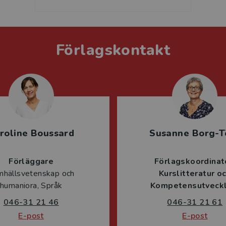
Förlagskontakt
roline Boussard
Susanne Borg-T
Förläggare
Förlagskoordinat
mhällsvetenskap och
Kurslitteratur o
humaniora, Språk
Kompetensutveckl
046-31 21 46
046-31 21 61
E-post
E-post