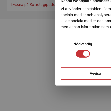
Denna webbplats använder 
Lyssna på Sociologipodden
där Johan Alfonsson blir int
Vi använder enhetsidentifierar
sociala medier och analysera 
till de sociala medier och a
med annan information som du 
Samtyckesval
Nödvändig
Avvisa