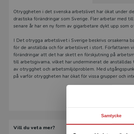
Beskrivning
Otryggheten i det svenska arbetslivet har ökat under de
drastiska förändringar som Sverige. Fler arbetar med til
senare år har en ny form av gigarbetare dykt upp som of
I Det otrygga arbetslivet i Sverige beskrivs orsakerna 
för de anställda och för arbetslivet i stort. Författare
förändringar att det har skett en förskjutning på arbet
till arbetsgivarna, vilket har underminerat de anställdas 
av otrygghet och arbetsmiljö­problem. Med utgångspunkt 
på varför otryggheten har ökat för vissa grupper och int
Visa hela be
Boken riktar sig till universitetsstudenter i främst sociolo
med intresse för politik och svensk arbetsmarknad.
Samtycke
Vill du veta mer?