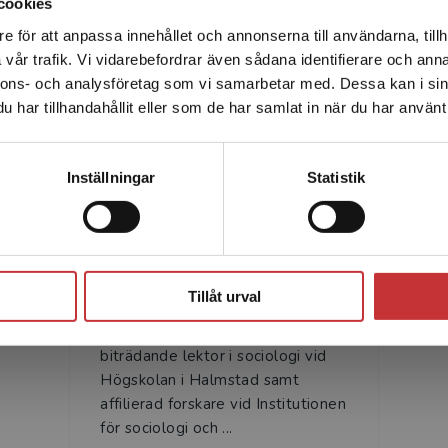
cookies
ervjuad om boken.
e för att anpassa innehållet och annonserna till användarna, tillh
Det verkar som att du besöker studentlitteratur.se via en
vår trafik. Vi vidarebefordrar även sådana identifierare och anna
enhet utanför Sverige. Vi erbjuder inte leveranser utanför
nnons- och analysföretag som vi samarbetar med. Dessa kan i sin
Sverige. För att kunna slutföra ett köp måste
har tillhandahållit eller som de har samlat in när du har använt 
leveransadressen vara i Sverige.
Läs mer
Författare
Kontakta kundservice
Inställningar
Statistik
Stäng
Johan Alfonsson
Tillåt urval
Johan Alfonsson är postdok och
biträdande lektor i sociologi vid
Högskolan i Halmstad samt
affilierad forskare vid Institutionen
för sociologi och ...