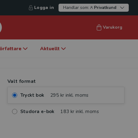
Logga in
Handlar som:
Privatkund
Varukorg
örfattare
Aktuellt
Valt format
Tryckt bok
295 kr inkl. moms
Studora e-bok
183 kr inkl. moms