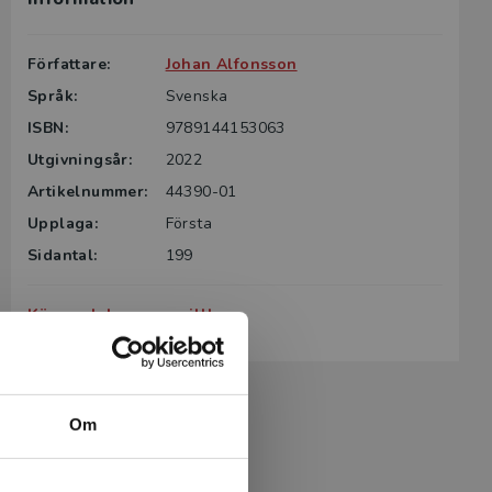
Författare:
Johan Alfonsson
Språk:
Svenska
ISBN:
9789144153063
Utgivningsår:
2022
Artikelnummer:
44390-01
Upplaga:
Första
Sidantal:
199
Köp- och leveransvillkor
Om