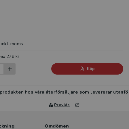
inkl. moms
278 kr
ms:
Köp
 produkten hos våra återförsäljare som levererar utanfö
Provläs
ckning
Omdömen