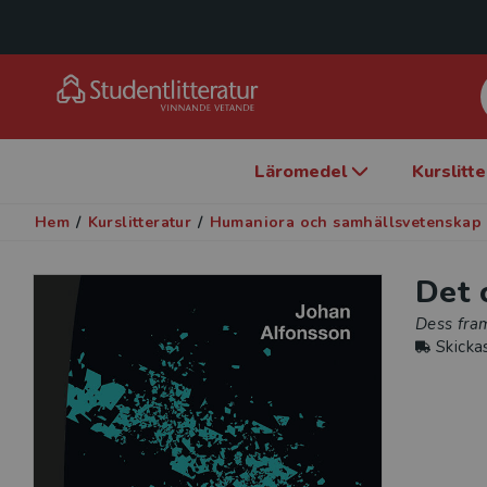
Läromedel
Kurslitt
Hem
/
Kurslitteratur
/
Humaniora och samhällsvetenskap
Det 
Dess fra
Skicka