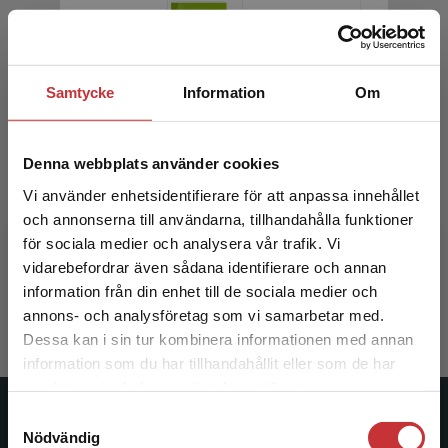
Samtycke
Information
Om
Lyckas med svenska C Paket
Lyckas 
Denna webbplats använder cookies
Textbok + Övningsbok - Tryckt -
Digi
Vi använder enhetsidentifierare för att anpassa innehållet
Digitalt 36 mån
och annonserna till användarna, tillhandahålla funktioner
Vardeblom,
för sociala medier och analysera vår trafik. Vi
Vardeblom, K - Berglund, J
Begränsad fraktregion
vidarebefordrar även sådana identifierare och annan
557 kr
inkl. moms
186 kr
ink
information från din enhet till de sociala medier och
Exkl. moms: 525 kr
Exkl. moms
annons- och analysföretag som vi samarbetar med.
Dessa kan i sin tur kombinera informationen med annan
information som du har tillhandahållit eller som de har
Det verkar som att du besöker
samlat in när du har använt deras tjänster.
studentlitteratur.se via en enhet utanför Sverige.
Samtyckesval
Vi erbjuder inte leveranser utanför Sverige. För
Studentlitteratur
Nödvändig
att kunna slutföra ett köp måste