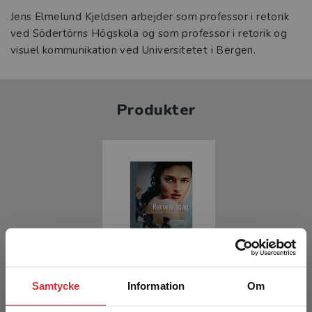
Jens Elmelund Kjeldsen arbejder som professor i retorik
ved Södertörns Högskola og som professor i retorik og
visuel kommunikation ved Universitetet i Bergen.
Produkter
Retorik idag
Samtycke
Information
Om