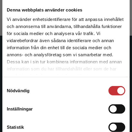
Kjeldsen, Jens E.
369 kr
inkl. moms
Denna webbplats använder cookies
Exkl. moms: 348 kr
Vi använder enhetsidentifierare för att anpassa innehållet
och annonserna till användarna, tillhandahålla funktioner
för sociala medier och analysera vår trafik. Vi
Begränsad fraktregion
vidarebefordrar även sådana identifierare och annan
information från din enhet till de sociala medier och
Studentlitteratur
annons- och analysföretag som vi samarbetar med.
Dessa kan i sin tur kombinera informationen med annan
Studentlitteratur grundades 1963 och är idag Sveriges
information som du har tillhandahållit eller som de har
ledande utbildningsförlag. Med läromedel, kurslitteratur,
Det verkar som att du besöker
samlat in när du har använt deras tjänster.
facklitteratur, utbildningar och digitala
studentlitteratur.se via en enhet utanför Sverige.
Samtyckesval
informationstjänster i utbudet, finns Studentlitteratur med
Vi erbjuder inte leveranser utanför Sverige. För
Nödvändig
längs hela kunskapsresan.
att kunna slutföra ett köp måste
leveransadressen vara i Sverige.
Läs mer
Kontakta oss
Inställningar
Kontakta kundservice
Kontakta oss
Statistik