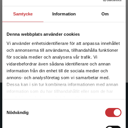
Samtycke
Information
Om
Tydliga texter
Denna webbplats använder cookies
Vi använder enhetsidentifierare för att anpassa innehållet
Forsberg, Jenny
och annonserna till användarna, tillhandahålla funktioner
231 kr
inkl. moms
för sociala medier och analysera vår trafik. Vi
Begränsad fraktregion
Exkl. moms: 218 kr
vidarebefordrar även sådana identifierare och annan
information från din enhet till de sociala medier och
annons- och analysföretag som vi samarbetar med.
Dessa kan i sin tur kombinera informationen med annan
information som du har tillhandahållit eller som de har
Det verkar som att du besöker
Studentlitteratur
samlat in när du har använt deras tjänster.
studentlitteratur.se via en enhet utanför Sverige.
Samtyckesval
Vi erbjuder inte leveranser utanför Sverige. För
Studentlitteratur grundades 1963 och är idag Sveriges
Nödvändig
att kunna slutföra ett köp måste
ledande utbildningsförlag. Med läromedel, kurslitteratur,
leveransadressen vara i Sverige.
Läs mer
facklitteratur, utbildningar och digitala