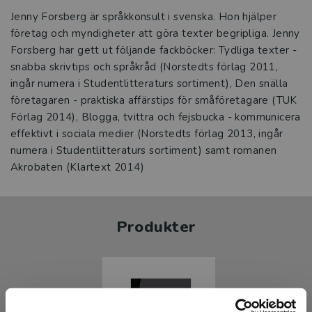
Jenny Forsberg är språkkonsult i svenska. Hon hjälper
företag och myndigheter att göra texter begripliga. Jenny
Forsberg har gett ut följande fackböcker: Tydliga texter -
snabba skrivtips och språkråd (Norstedts förlag 2011,
ingår numera i Studentlitteraturs sortiment), Den snälla
företagaren - praktiska affärstips för småföretagare (TUK
Förlag 2014), Blogga, tvittra och fejsbucka - kommunicera
effektivt i sociala medier (Norstedts förlag 2013, ingår
numera i Studentlitteraturs sortiment) samt romanen
Akrobaten (Klartext 2014)
Produkter