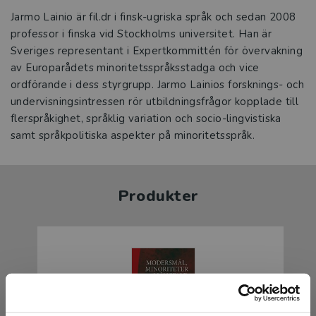
Jarmo Lainio är fil.dr i finsk-ugriska språk och sedan 2008
professor i finska vid Stockholms universitet. Han är
Sveriges representant i Expertkommittén för övervakning
av Europarådets minoritetsspråksstadga och vice
ordförande i dess styrgrupp. Jarmo Lainios forsknings- och
undervisningsintressen rör utbildningsfrågor kopplade till
flerspråkighet, språklig variation och socio-lingvistiska
samt språkpolitiska aspekter på minoritetsspråk.
Produkter