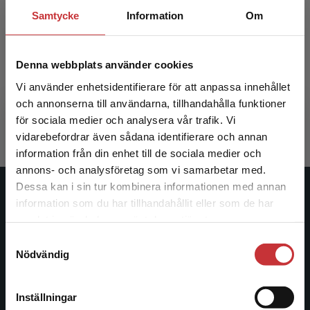
Samtycke
Information
Om
Modersmål, minoriteter och mångfald
Denna webbplats använder cookies
Straszer, B - Wedin, Å (red.)
Vi använder enhetsidentifierare för att anpassa innehållet
och annonserna till användarna, tillhandahålla funktioner
361 kr
inkl. moms
Exkl. moms: 341 kr
för sociala medier och analysera vår trafik. Vi
Begränsad fraktregion
vidarebefordrar även sådana identifierare och annan
information från din enhet till de sociala medier och
annons- och analysföretag som vi samarbetar med.
Dessa kan i sin tur kombinera informationen med annan
Studentlitteratur
information som du har tillhandahållit eller som de har
Det verkar som att du besöker
samlat in när du har använt deras tjänster.
studentlitteratur.se via en enhet utanför Sverige.
Studentlitteratur grundades 1963 och är idag Sveriges
Samtyckesval
Vi erbjuder inte leveranser utanför Sverige. För
ledande utbildningsförlag. Med läromedel, kurslitteratur,
Nödvändig
att kunna slutföra ett köp måste
facklitteratur, utbildningar och digitala
leveransadressen vara i Sverige.
Läs mer
informationstjänster i utbudet, finns Studentlitteratur med
Inställningar
längs hela kunskapsresan.