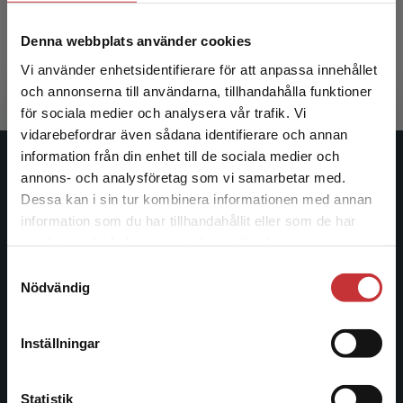
Hartman, Jan
Denna webbplats använder cookies
390 kr
inkl. moms
Exkl. moms: 368 kr
Vi använder enhetsidentifierare för att anpassa innehållet
och annonserna till användarna, tillhandahålla funktioner
för sociala medier och analysera vår trafik. Vi
Begränsad fraktregion
vidarebefordrar även sådana identifierare och annan
information från din enhet till de sociala medier och
Studentlitteratur
annons- och analysföretag som vi samarbetar med.
Dessa kan i sin tur kombinera informationen med annan
Studentlitteratur grundades 1963 och är idag Sveriges
information som du har tillhandahållit eller som de har
Det verkar som att du besöker
ledande utbildningsförlag. Med läromedel, kurslitteratur,
samlat in när du har använt deras tjänster.
studentlitteratur.se via en enhet utanför Sverige.
facklitteratur, utbildningar och digitala
Samtyckesval
Vi erbjuder inte leveranser utanför Sverige. För
informationstjänster i utbudet, finns Studentlitteratur med
Nödvändig
att kunna slutföra ett köp måste
längs hela kunskapsresan.
leveransadressen vara i Sverige.
Läs mer
Inställningar
Kontakta oss
Kontakta kundservice
Kontakta oss
Statistik