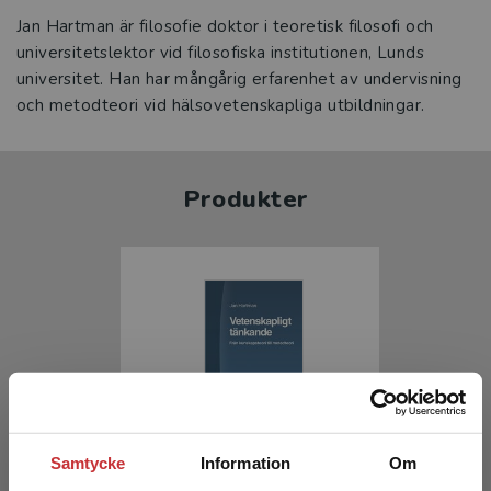
Jan Hartman är filosofie doktor i teoretisk filosofi och
universitetslektor vid filosofiska institutionen, Lunds
universitet. Han har mångårig erfarenhet av undervisning
och metodteori vid hälsovetenskapliga utbildningar.
Produkter
Vetenskapligt tänkande
Samtycke
Information
Om