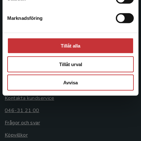
046-31 20 00
Marknadsföring
Stäng
Postadress:
Box 141
221 00 Lund
Tillåt alla
Besöksadress:
Åkergränden 1
Tillåt urval
Avvisa
Kundservice
Kontakta kundservice
046-31 21 00
Frågor och svar
Köpvillkor