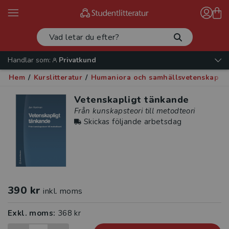
Handlar som:
Privatkund
Hem
/
Kurslitteratur
/
Humaniora och samhällsvetenskap
/
Vetenskapligt tänkande
Från kunskapsteori till metodteori
Skickas följande arbetsdag
390 kr
inkl. moms
Exkl. moms:
368 kr