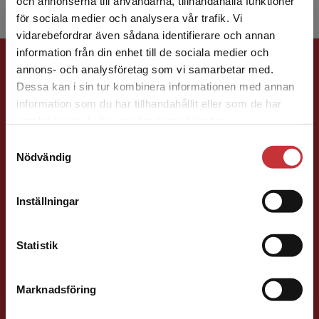
och annonserna till användarna, tillhandahålla funktioner
för sociala medier och analysera vår trafik. Vi
Begränsad fraktregion
vidarebefordrar även sådana identifierare och annan
information från din enhet till de sociala medier och
Förlagskontakt
annons- och analysföretag som vi samarbetar med.
Dessa kan i sin tur kombinera informationen med annan
information som du har tillhandahållit eller som de har
Det verkar som att du besöker
samlat in när du har använt deras tjänster.
studentlitteratur.se via en enhet utanför Sverige.
Samtyckesval
Vi erbjuder inte leveranser utanför Sverige. För
Nödvändig
att kunna slutföra ett köp måste
Caroline Boussard
leveransadressen vara i Sverige.
Läs mer
Inställningar
Förläggare
Kontakta kundservice
Samhällsvetenskap och humaniora, Språk
Statistik
046-31 21 46
E-post
Marknadsföring
Stäng