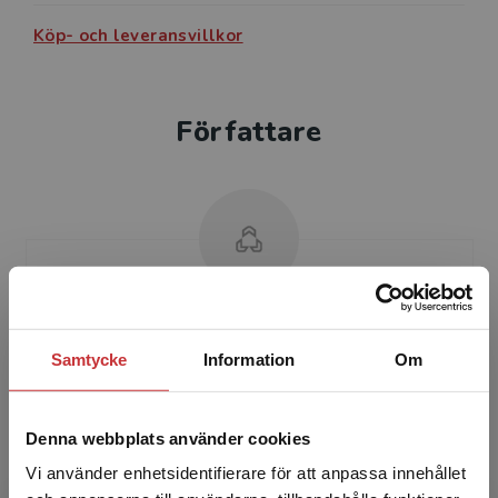
kunskaps- och vetenskapsteori.
Köp- och leveransvillkor
Författare
Jan Hartman
Samtycke
Information
Om
Jan Hartman är filosofie doktor i teoretisk
filosofi och universitetslektor vid filosofiska
institutionen, Lunds universitet. Han har
Denna webbplats använder cookies
mångårig erfa...
Vi använder enhetsidentifierare för att anpassa innehållet