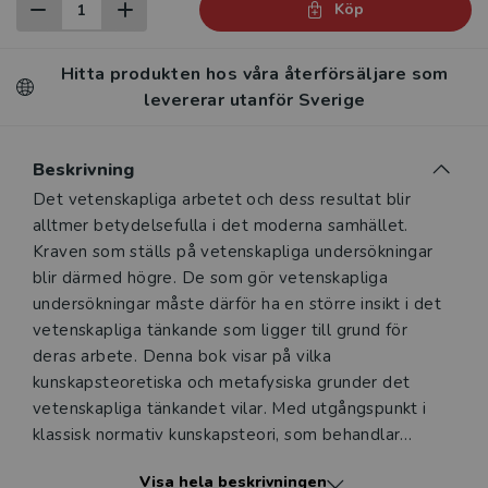
Köp
Hitta produkten hos våra återförsäljare som
levererar utanför Sverige
Beskrivning
Beskrivning
Det vetenskapliga arbetet och dess resultat blir
alltmer betydelsefulla i det moderna samhället.
Kraven som ställs på vetenskapliga undersökningar
blir därmed högre. De som gör vetenskapliga
undersökningar måste därför ha en större insikt i det
vetenskapliga tänkande som ligger till grund för
deras arbete. Denna bok visar på vilka
kunskapsteoretiska och metafysiska grunder det
vetenskapliga tänkandet vilar. Med utgångspunkt i
klassisk normativ kunskapsteori, som behandlar
vardaglig kunskap, diskuteras olika uppfattningar om
Visa hela beskrivningen
hur man skall bedriva vetenskap, och vilka anspråk