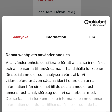
Fogelfors, Håkan (red.)
553 kr
inkl. moms
Exkl. moms: 522 kr
Samtycke
Information
Om
Denna webbplats använder cookies
Vi använder enhetsidentifierare för att anpassa innehållet
och annonserna till användarna, tillhandahålla funktioner
för sociala medier och analysera vår trafik. Vi
Begränsad fraktregion
Marklära
vidarebefordrar även sådana identifierare och annan
information från din enhet till de sociala medier och
annons- och analysföretag som vi samarbetar med.
Eriksson, Jan m.fl.
Dessa kan i sin tur kombinera informationen med annan
431 kr
inkl. moms
information som du har tillhandahållit eller som de har
Exkl. moms: 407 kr
Det verkar som att du besöker
samlat in när du har använt deras tjänster.