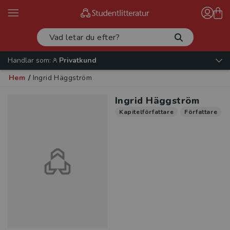
Handlar som:
Privatkund
Hem
/
Ingrid Häggström
Ingrid Häggström
Kapitelförfattare
Författare