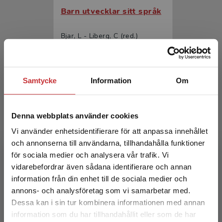
Barn utvecklar sitt språk
Bjar, L - Liberg, C (red.)
243 kr
inkl. moms
Exkl. moms: 229 kr
Samtycke
Information
Om
Denna webbplats använder cookies
Vi använder enhetsidentifierare för att anpassa innehållet
och annonserna till användarna, tillhandahålla funktioner
för sociala medier och analysera vår trafik. Vi
Begränsad fraktregion
vidarebefordrar även sådana identifierare och annan
Barn utvecklar sitt språk
information från din enhet till de sociala medier och
annons- och analysföretag som vi samarbetar med.
Bjar, L - Liberg, C (red.)
Dessa kan i sin tur kombinera informationen med annan
394 kr
inkl. moms
information som du har tillhandahållit eller som de har
Det verkar som att du besöker
Exkl. moms: 372 kr