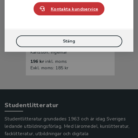
Kontakta kundservice
Elever i matematiksvårigheter
Stäng
Karlsson, Ingemar
196 kr
inkl. moms
Exkl. moms: 185 kr
Studentlitteratur
Studentlitteratur grundades 1963 och är idag Sveriges
ledande utbildningsförlag. Med läromedel, kurslitteratur,
facklitteratur, utbildningar och digitala