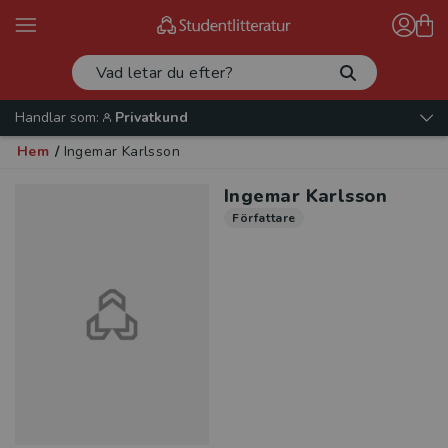
Handlar som:
Privatkund
Hem
/
Ingemar Karlsson
Ingemar Karlsson
Författare