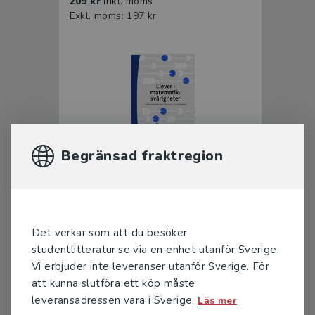
209 kr
inkl. moms
Exkl. moms: 197 kr
Begränsad fraktregion
Elever i matematiksvårigheter
Karlsson, Ingmar
315 kr
inkl. moms
Det verkar som att du besöker
Exkl. moms: 297 kr
studentlitteratur.se via en enhet utanför Sverige.
Vi erbjuder inte leveranser utanför Sverige. För
att kunna slutföra ett köp måste
leveransadressen vara i Sverige.
Läs mer