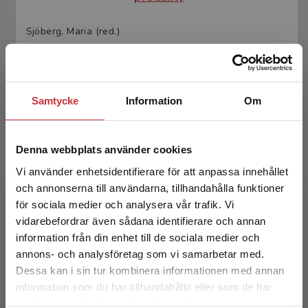
Sjöberg, Maria (red.)
675 kr
inkl. moms
Exkl. moms: 637 kr
Samtycke
Information
Om
Denna webbplats använder cookies
Vi använder enhetsidentifierare för att anpassa innehållet
och annonserna till användarna, tillhandahålla funktioner
för sociala medier och analysera vår trafik. Vi
Begränsad fraktregion
Undantagsmänniskor
vidarebefordrar även sådana identifierare och annan
information från din enhet till de sociala medier och
Norrhem, Svante m.fl.
annons- och analysföretag som vi samarbetar med.
Dessa kan i sin tur kombinera informationen med annan
329 kr
inkl. moms
information som du har tillhandahållit eller som de har
Exkl. moms: 310 kr
Det verkar som att du besöker
samlat in när du har använt deras tjänster.