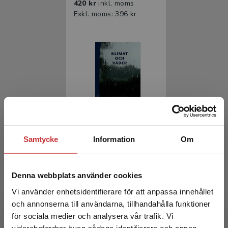
420 kr
inkl. moms
Exkl. moms: 396 kr
Klimat och väder
Samtycke
Information
Om
Bogren, Jörgen m.fl.
409 kr
inkl. moms
Denna webbplats använder cookies
Exkl. moms: 386 kr
Vi använder enhetsidentifierare för att anpassa innehållet
och annonserna till användarna, tillhandahålla funktioner
för sociala medier och analysera vår trafik. Vi
Begränsad fraktregion
vidarebefordrar även sådana identifierare och annan