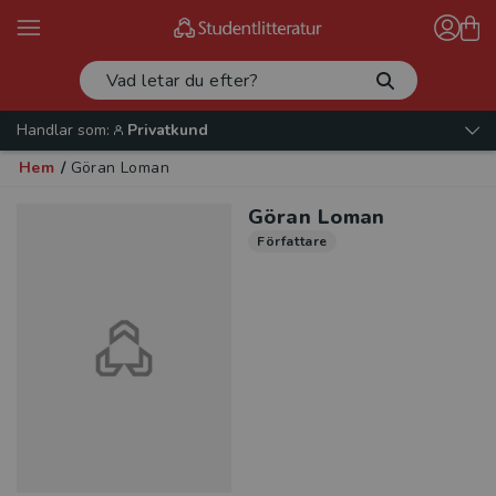
Handlar som:
Privatkund
Hem
/
Göran Loman
Göran Loman
Författare