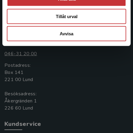
informationstjänster i utbudet, finns Studentlitteratur med
längs hela kunskapsresan.
Tillåt urval
Kontakta oss
Avvisa
Kontakta oss
046-31 20 00
Postadress:
Box 141
221 00 Lund
Besöksadress:
Åkergränden 1
Kundservice