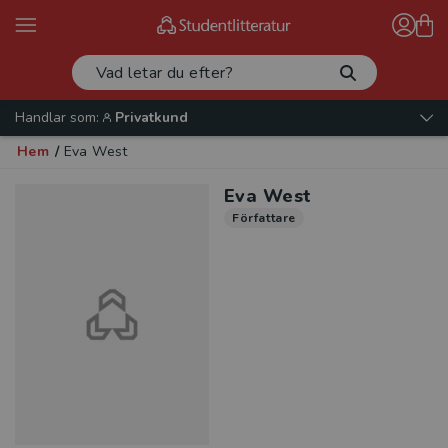
Handlar som:
Privatkund
Hem
/
Eva West
Eva West
Författare