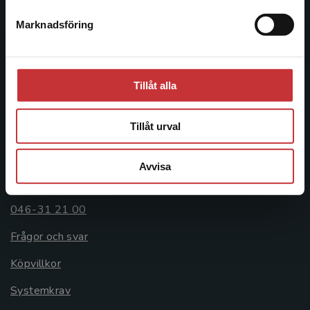
Postadress:
Marknadsföring
Stäng
Box 141
221 00 Lund
Besöksadress:
Tillåt alla
Åkergränden 1
Tillåt urval
Kundservice
Avvisa
Kontakta kundservice
046-31 21 00
Frågor och svar
Köpvillkor
Systemkrav