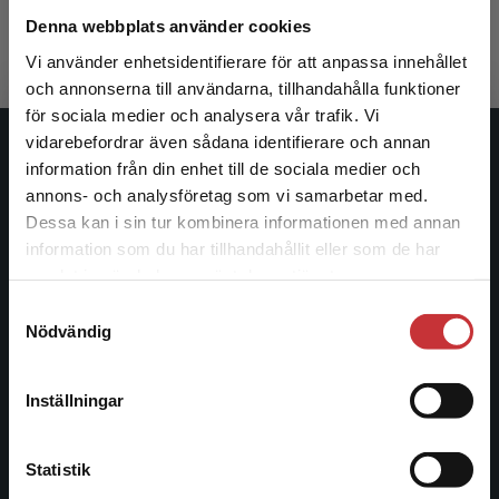
365 kr
inkl. moms
Denna webbplats använder cookies
Exkl. moms: 344 kr
Vi använder enhetsidentifierare för att anpassa innehållet
och annonserna till användarna, tillhandahålla funktioner
för sociala medier och analysera vår trafik. Vi
Begränsad fraktregion
vidarebefordrar även sådana identifierare och annan
Studentlitteratur
information från din enhet till de sociala medier och
annons- och analysföretag som vi samarbetar med.
Studentlitteratur grundades 1963 och är idag Sveriges
Dessa kan i sin tur kombinera informationen med annan
ledande utbildningsförlag. Med läromedel, kurslitteratur,
information som du har tillhandahållit eller som de har
Det verkar som att du besöker
facklitteratur, utbildningar och digitala
samlat in när du har använt deras tjänster.
studentlitteratur.se via en enhet utanför Sverige.
informationstjänster i utbudet, finns Studentlitteratur med
Samtyckesval
Vi erbjuder inte leveranser utanför Sverige. För
längs hela kunskapsresan.
Nödvändig
att kunna slutföra ett köp måste
leveransadressen vara i Sverige.
Läs mer
Kontakta oss
Inställningar
Kontakta kundservice
Kontakta oss
Statistik
046-31 20 00