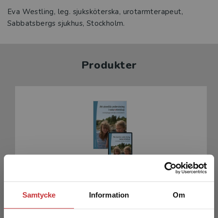
Eva Westling, leg. sjuksköterska, urotarmterapeut,
Sabbatsbergs sjukhus, Stockholm.
Produkter
Att utveckla undervisning i naturvetenskap
Samtycke
Information
Om
Andersson, Björn