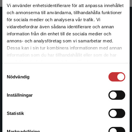
Vi använder enhetsidentifierare för att anpassa innehållet
och annonserna till användarna, tillhandahålla funktioner
för sociala medier och analysera vår trafik. Vi
Studentlitteratur
Begränsad fraktregion
vidarebefordrar även sådana identifierare och annan
information från din enhet till de sociala medier och
Studentlitteratur grundades 1963 och är idag Sveriges
annons- och analysföretag som vi samarbetar med.
ledande utbildningsförlag. Med läromedel, kurslitteratur,
Dessa kan i sin tur kombinera informationen med annan
facklitteratur, utbildningar och digitala
information som du har tillhandahållit eller som de har
informationstjänster i utbudet, finns Studentlitteratur med
Det verkar som att du besöker
samlat in när du har använt deras tjänster.
längs hela kunskapsresan.
studentlitteratur.se via en enhet utanför Sverige.
Samtyckesval
Vi erbjuder inte leveranser utanför Sverige. För
Nödvändig
att kunna slutföra ett köp måste
Kontakta oss
leveransadressen vara i Sverige.
Läs mer
Kontakta oss
Inställningar
Kontakta kundservice
046-31 20 00
Statistik
Postadress:
Box 141
221 00 Lund
Marknadsföring