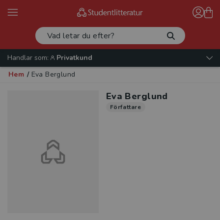
Handlar som:
Privatkund
Hem
/
Eva Berglund
Eva Berglund
Författare