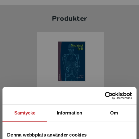
Produkter
Medicinsk fysik
Berglund, E - Jönsson, B-A
Samtycke
Information
Om
546 kr
inkl. moms
Exkl. moms: 515 kr
Denna webbplats använder cookies