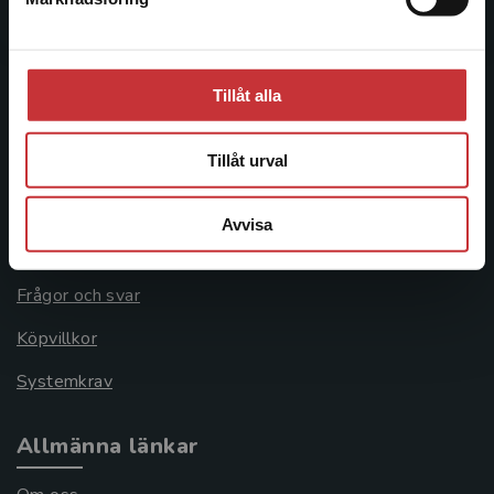
Stäng
Besöksadress:
Åkergränden 1
Tillåt alla
Kundservice
Tillåt urval
Kontakta kundservice
Avvisa
046-31 21 00
Frågor och svar
Köpvillkor
Systemkrav
Allmänna länkar