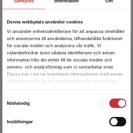
Samtycke
Information
Om
Köp- och leveransvillkor
Denna webbplats använder cookies
Författare
Vi använder enhetsidentifierare för att anpassa innehållet
och annonserna till användarna, tillhandahålla funktioner
för sociala medier och analysera vår trafik. Vi
Begränsad fraktregion
vidarebefordrar även sådana identifierare och annan
information från din enhet till de sociala medier och
annons- och analysföretag som vi samarbetar med.
Dessa kan i sin tur kombinera informationen med annan
information som du har tillhandahållit eller som de har
Eva Berglund
Det verkar som att du besöker
samlat in när du har använt deras tjänster.
studentlitteratur.se via en enhet utanför Sverige.
Samtyckesval
Vi erbjuder inte leveranser utanför Sverige. För
Nödvändig
att kunna slutföra ett köp måste
leveransadressen vara i Sverige.
Läs mer
Inställningar
Kontakta kundservice