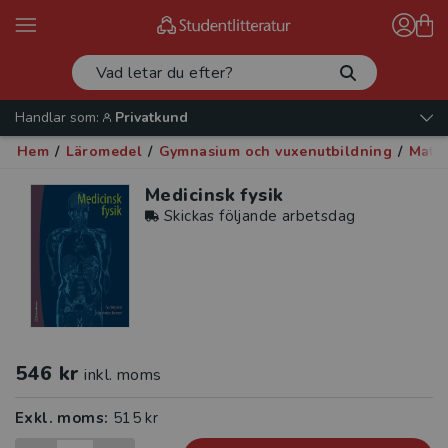
Handlar som:
Privatkund
Hem
/
Läromedel
/
Gymnasium och vuxenutbildning
/
Matem
Medicinsk fysik
Skickas följande arbetsdag
546 kr
inkl. moms
Exkl. moms:
515 kr