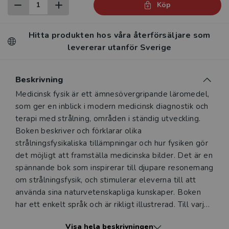
Köp
Hitta produkten hos våra återförsäljare som
levererar utanför Sverige
Beskrivning
Beskrivning
Medicinsk fysik är ett ämnesövergripande läromedel,
som ger en inblick i modern medicinsk diagnostik och
terapi med strålning, områden i ständig utveckling.
Boken beskriver och förklarar olika
strålningsfysikaliska tillämpningar och hur fysiken gör
det möjligt att framställa medicinska bilder. Det är en
spännande bok som inspirerar till djupare resonemang
om strålningsfysik, och stimulerar eleverna till att
använda sina naturvetenskapliga kunskaper. Boken
har ett enkelt språk och är rikligt illustrerad. Till varje
kapitel finns ett antal uppgifter och problem.
Visa hela beskrivningen
Medicinsk fysik är i första hand skriven för breddning,