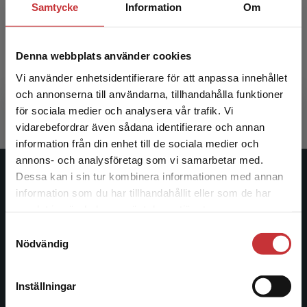
Samtycke
Information
Om
Handledning i pedagogiskt arbete
Denna webbplats använder cookies
Kroksmark, T - Åberg, K (red.)
Vi använder enhetsidentifierare för att anpassa innehållet
531 kr
inkl. moms
och annonserna till användarna, tillhandahålla funktioner
Exkl. moms: 501 kr
för sociala medier och analysera vår trafik. Vi
Begränsad fraktregion
vidarebefordrar även sådana identifierare och annan
information från din enhet till de sociala medier och
annons- och analysföretag som vi samarbetar med.
Dessa kan i sin tur kombinera informationen med annan
Studentlitteratur
information som du har tillhandahållit eller som de har
Det verkar som att du besöker
samlat in när du har använt deras tjänster.
Studentlitteratur grundades 1963 och är idag Sveriges
studentlitteratur.se via en enhet utanför Sverige.
Samtyckesval
ledande utbildningsförlag. Med läromedel, kurslitteratur,
Vi erbjuder inte leveranser utanför Sverige. För
Nödvändig
facklitteratur, utbildningar och digitala
att kunna slutföra ett köp måste
informationstjänster i utbudet, finns Studentlitteratur med
leveransadressen vara i Sverige.
Läs mer
längs hela kunskapsresan.
Inställningar
Kontakta kundservice