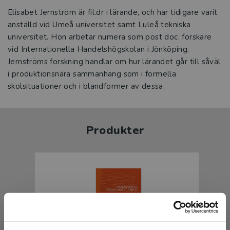
Elisabet Jernström är fil.dr i lärande, och har tidigare varit
anställd vid Umeå universitet samt Luleå tekniska
universitet. Hon arbetar numera som post doc. forskare
vid Internationella Handelshögskolan i Jönköping.
Jernströms forskning handlar om hur lärandet går till såväl
i produktionsnära sammanhang som i formella
skolsituationer och i blandformer av dessa.
Produkter