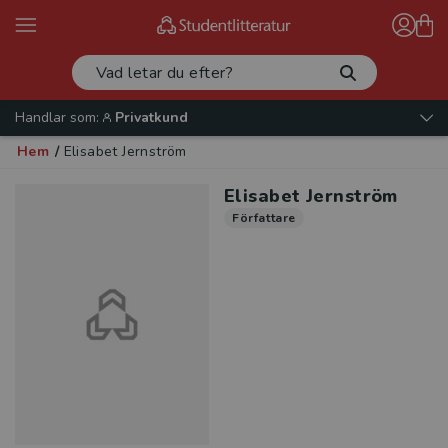
Handlar som:
Privatkund
Hem
/
Elisabet Jernström
Elisabet Jernström
Författare