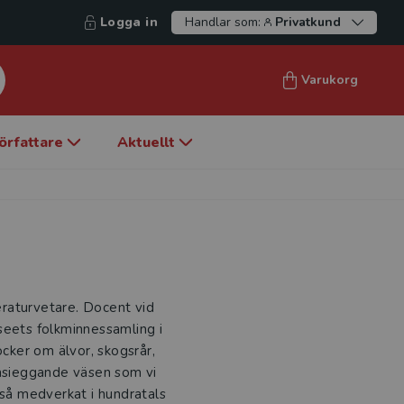
Logga in
Handlar som:
Privatkund
Varukorg
örfattare
Aktuellt
teraturvetare. Docent vid
seets folkminnessamling i
öcker om älvor, skogsrår,
tasieggande väsen som vi
kså medverkat i hundratals