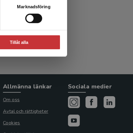
 som
Marknadsföring
a
d.)
Tillåt alla
Allmänna länkar
Sociala medier
Om oss
Avtal och rättigheter
Cookies