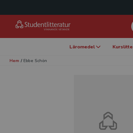
Läromedel
Kurslitt
Hem
/
Ebbe Schön