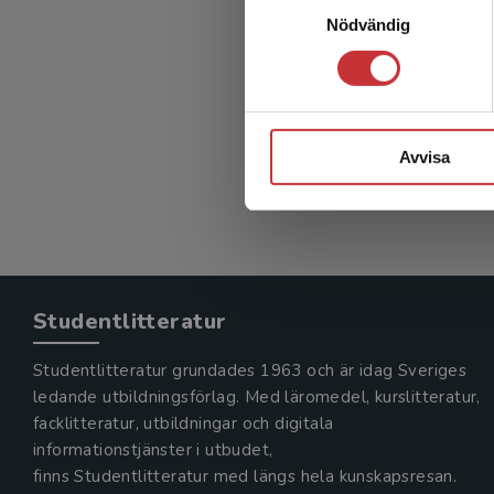
Uto
Nödvändig
Dahlgren,
360 kr
in
Avvisa
Exkl. mom
Studentlitteratur
Studentlitteratur grundades 1963 och är idag Sveriges
ledande utbildningsförlag. Med läromedel, kurslitteratur,
facklitteratur, utbildningar och digitala
informationstjänster i utbudet,
finns Studentlitteratur med längs hela kunskapsresan.