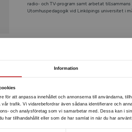
radio- och TV-program samt arbetat tillsammans 
Utomhuspedagogik vid Linköpings universitet i m
Produkter
Begränsad fraktregion
Information
cookies
e för att anpassa innehållet och annonserna till användarna, tillh
Det verkar som att du besöker studentlitteratur.se via en
vår trafik. Vi vidarebefordrar även sådana identifierare och anna
enhet utanför Sverige. Vi erbjuder inte leveranser utanför
nnons- och analysföretag som vi samarbetar med. Dessa kan i sin
Sverige. För att kunna slutföra ett köp måste
har tillhandahållit eller som de har samlat in när du har använt 
leveransadressen vara i Sverige.
Läs mer