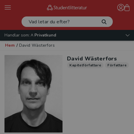
Handlar som:
Privatkund
Hem
/
David Wästerfors
David Wästerfors
Kapitelförfattare
Författare