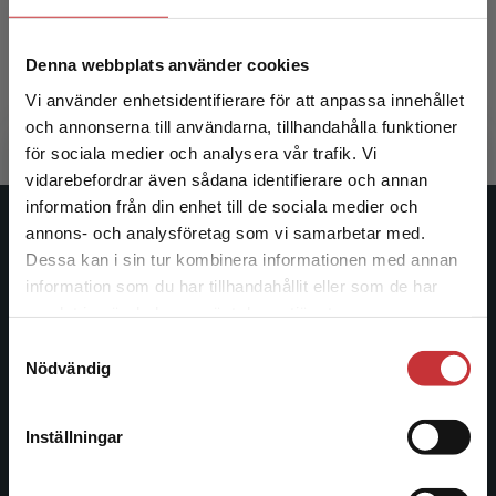
Nästesjö, J - Persson, A (red.)
Nästesjö, J
Denna webbplats använder cookies
323 kr
inkl. moms
200 kr
ink
Vi använder enhetsidentifierare för att anpassa innehållet
Exkl. moms: 305 kr
Exkl. moms
och annonserna till användarna, tillhandahålla funktioner
för sociala medier och analysera vår trafik. Vi
Begränsad fraktregion
vidarebefordrar även sådana identifierare och annan
information från din enhet till de sociala medier och
annons- och analysföretag som vi samarbetar med.
Studentlitteratur
Dessa kan i sin tur kombinera informationen med annan
information som du har tillhandahållit eller som de har
Studentlitteratur grundades 1963 och är idag Sveriges
Det verkar som att du besöker
samlat in när du har använt deras tjänster.
ledande utbildningsförlag. Med läromedel, kurslitteratur,
studentlitteratur.se via en enhet utanför Sverige.
facklitteratur, utbildningar och digitala
Samtyckesval
Vi erbjuder inte leveranser utanför Sverige. För
Nödvändig
informationstjänster i utbudet, finns Studentlitteratur med
att kunna slutföra ett köp måste
längs hela kunskapsresan.
leveransadressen vara i Sverige.
Läs mer
Inställningar
Kontakta oss
Kontakta kundservice