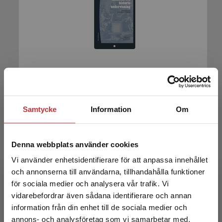
Historiedidaktik och historieundervisning
Ammert, Niklas m.fl.
Samtycke
Information
Om
197 kr
inkl. moms
Exkl. moms: 186 kr
Denna webbplats använder cookies
Vi använder enhetsidentifierare för att anpassa innehållet
och annonserna till användarna, tillhandahålla funktioner
för sociala medier och analysera vår trafik. Vi
Begränsad fraktregion
vidarebefordrar även sådana identifierare och annan
information från din enhet till de sociala medier och
annons- och analysföretag som vi samarbetar med.