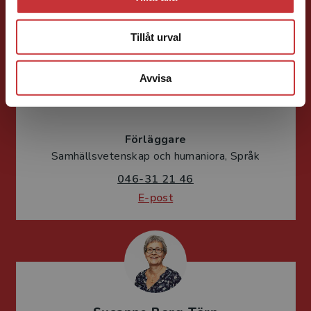
Tillåt urval
Avvisa
Caroline Boussard
Förläggare
Samhällsvetenskap och humaniora, Språk
046-31 21 46
E-post