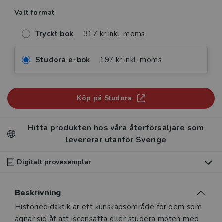
Valt format
Tryckt bok
317 kr inkl. moms
Studora e-bok
197 kr inkl. moms
Köp på Studora
Hitta produkten hos våra återförsäljare som
levererar utanför Sverige
Digitalt provexemplar
Du som undervisar kan beställa ett kostnadsfritt
Beskrivning
digitalt provexemplar av den här produkten
.
Beskrivning
Historiedidaktik är ett kunskapsområde för dem som
Våra digitala provexemplar tillhandahålls via Studora.se
ägnar sig åt att iscensätta eller studera möten med