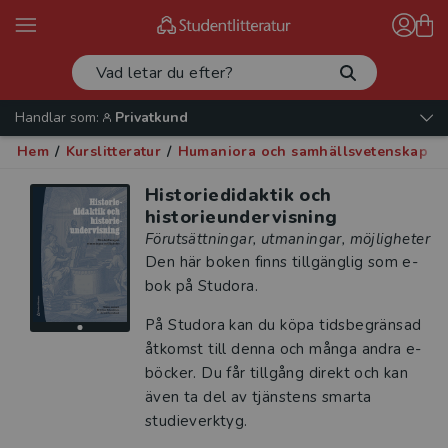
Handlar som:
Privatkund
Hem
/
Kurslitteratur
/
Humaniora och samhällsvetenskap
/
Historiedidaktik och
historieundervisning
Förutsättningar, utmaningar, möjligheter
Den här boken finns tillgänglig som e-
bok på Studora.
På Studora kan du köpa tidsbegränsad
åtkomst till denna och många andra e-
böcker. Du får tillgång direkt och kan
även ta del av tjänstens smarta
studieverktyg.