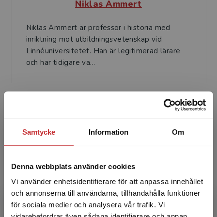
Niklas Ammert
Niklas Ammert är professor i historia med
inriktning mot utbildningsvetenskap vid
Linnéuniversitetet. Han är legitimerad lärare
och har tidigare va...
Samtycke
Information
Om
Kristina Kakoulidou
Denna webbplats använder cookies
Kristina Kakoulidou är universitetsadjunkt i
Vi använder enhetsidentifierare för att anpassa innehållet
historia och forskarstuderande vid
och annonserna till användarna, tillhandahålla funktioner
Linnéuniversitetet. Hon är legitimerad lärare
för sociala medier och analysera vår trafik. Vi
och tidigare gymnasie...
Begränsad fraktregion
vidarebefordrar även sådana identifierare och annan