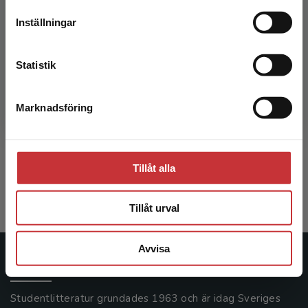
leveransadressen vara i Sverige.
Läs mer
Inställningar
Kontakta kundservice
Statistik
Marknadsföring
Stäng
Svenska läroplaner
Sundberg, Daniel
Tillåt alla
225 kr
inkl. moms
Exkl. moms: 212 kr
Tillåt urval
Avvisa
Studentlitteratur
Studentlitteratur grundades 1963 och är idag Sveriges