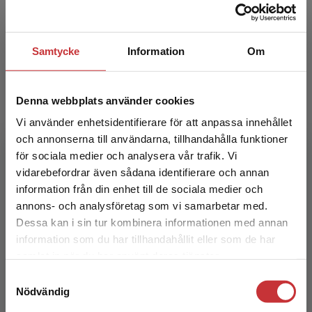
Sellbjer, Stefan red.
209 kr
inkl. moms
Exkl. moms: 197 kr
Samtycke
Information
Om
Denna webbplats använder cookies
Vi använder enhetsidentifierare för att anpassa innehållet
och annonserna till användarna, tillhandahålla funktioner
för sociala medier och analysera vår trafik. Vi
Begränsad fraktregion
vidarebefordrar även sådana identifierare och annan
information från din enhet till de sociala medier och
Svenska läroplaner
annons- och analysföretag som vi samarbetar med.
Dessa kan i sin tur kombinera informationen med annan
Sundberg, Daniel
information som du har tillhandahållit eller som de har
Det verkar som att du besöker
samlat in när du har använt deras tjänster.
363 kr
inkl. moms
studentlitteratur.se via en enhet utanför Sverige.
Exkl. moms: 342 kr
Samtyckesval
Vi erbjuder inte leveranser utanför Sverige. För
Nödvändig
att kunna slutföra ett köp måste