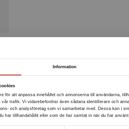
Produkter
Begränsad fraktregion
Information
cookies
e för att anpassa innehållet och annonserna till användarna, tillh
Det verkar som att du besöker studentlitteratur.se via en
vår trafik. Vi vidarebefordrar även sådana identifierare och anna
enhet utanför Sverige. Vi erbjuder inte leveranser utanför
nnons- och analysföretag som vi samarbetar med. Dessa kan i sin
Sverige. För att kunna slutföra ett köp måste
har tillhandahållit eller som de har samlat in när du har använt 
leveransadressen vara i Sverige.
Läs mer