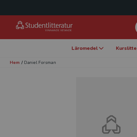
Läromedel
Kurslitt
Hem
/
Daniel Forsman