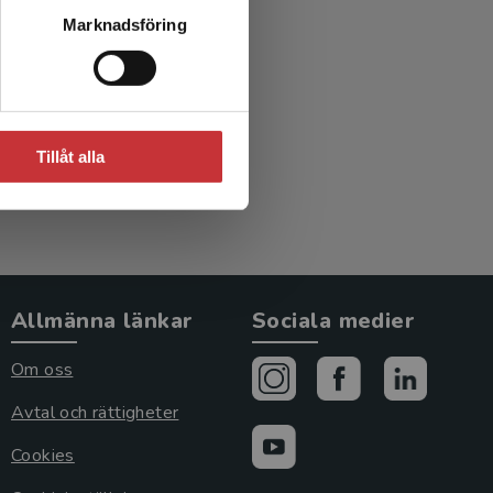
D och
Marknadsföring
ng
Tillåt alla
Allmänna länkar
Sociala medier
Om oss
Avtal och rättigheter
Cookies