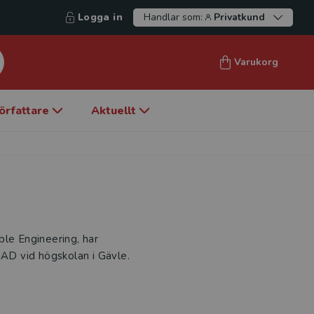
Logga in
Handlar som:
Privatkund
Varukorg
örfattare
Aktuellt
ble Engineering, har
CAD vid högskolan i Gävle.