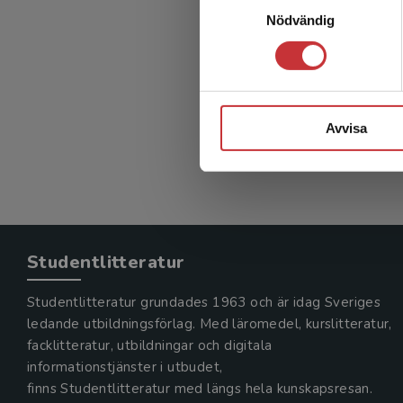
Grun
Nödvändig
p
Blomqvist
215 kr
in
Avvisa
Exkl. mom
Studentlitteratur
Studentlitteratur grundades 1963 och är idag Sveriges
ledande utbildningsförlag. Med läromedel, kurslitteratur,
facklitteratur, utbildningar och digitala
informationstjänster i utbudet,
finns Studentlitteratur med längs hela kunskapsresan.