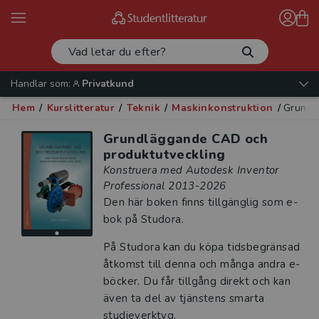
Handlar som:
Privatkund
Hem
/
Kurslitteratur
/
Teknik
/
Maskinkonstruktion
/
Grundl
Grundläggande CAD och
produktutveckling
Konstruera med Autodesk Inventor
Professional 2013-2026
Den här boken finns tillgänglig som e-
bok på Studora.
På Studora kan du köpa tidsbegränsad
åtkomst till denna och många andra e-
böcker. Du får tillgång direkt och kan
även ta del av tjänstens smarta
studieverktyg.