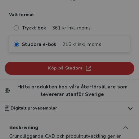
Valt format
Tryckt bok
361 kr inkl. moms
Studora e-bok
215 kr inkl. moms
Köp på Studora
Hitta produkten hos våra återförsäljare som
levererar utanför Sverige
Digitalt provexemplar
Du som undervisar kan beställa ett kostnadsfritt
Beskrivning
digitalt provexemplar av den här produkten
.
Beskrivning
Grundläggande CAD och produktutveckling ger en