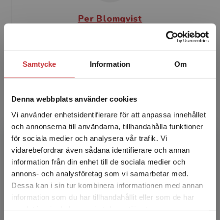
Per Blomqvist
Per Blomqvist har varit verksam som lärare
inom maskinteknik vid Högskolan i Gävle sedan
Samtycke
Information
Om
2009, med speciellt fokus på ämnen som
mekanik och hållfas...
Denna webbplats använder cookies
Vi använder enhetsidentifierare för att anpassa innehållet
och annonserna till användarna, tillhandahålla funktioner
för sociala medier och analysera vår trafik. Vi
Begränsad fraktregion
vidarebefordrar även sådana identifierare och annan
information från din enhet till de sociala medier och
Daniel Forsman
annons- och analysföretag som vi samarbetar med.
Dessa kan i sin tur kombinera informationen med annan
Daniel Forsman, verksam i konsultföretaget
information som du har tillhandahållit eller som de har
Det verkar som att du besöker
Flexible Engineering, har undervisat i
samlat in när du har använt deras tjänster.
studentlitteratur.se via en enhet utanför Sverige.
produktutveckling, konstruktion och CAD vid