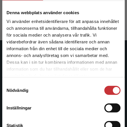
Brännström, D - Lönnqvist, R
Brännström
Denna webbplats använder cookies
288 kr
inkl. moms
350 kr
ink
Exkl. moms: 272 kr
Exkl. moms
Vi använder enhetsidentifierare för att anpassa innehållet
och annonserna till användarna, tillhandahålla funktioner
för sociala medier och analysera vår trafik. Vi
Begränsad fraktregion
vidarebefordrar även sådana identifierare och annan
information från din enhet till de sociala medier och
Studentlitteratur
annons- och analysföretag som vi samarbetar med.
Dessa kan i sin tur kombinera informationen med annan
Studentlitteratur grundades 1963 och är idag Sveriges
information som du har tillhandahållit eller som de har
Det verkar som att du besöker
ledande utbildningsförlag. Med läromedel, kurslitteratur,
samlat in när du har använt deras tjänster.
studentlitteratur.se via en enhet utanför Sverige.
facklitteratur, utbildningar och digitala
Samtyckesval
Vi erbjuder inte leveranser utanför Sverige. För
informationstjänster i utbudet, finns Studentlitteratur med
Nödvändig
att kunna slutföra ett köp måste
längs hela kunskapsresan.
leveransadressen vara i Sverige.
Läs mer
Inställningar
Kontakta oss
Kontakta kundservice
Kontakta oss
Statistik