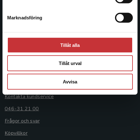
046-31 20 00
Marknadsföring
Stäng
Postadress:
Box 141
221 00 Lund
Tillåt alla
Besöksadress:
Åkergränden 1
Tillåt urval
Kundservice
Avvisa
Kontakta kundservice
046-31 21 00
Frågor och svar
Köpvillkor