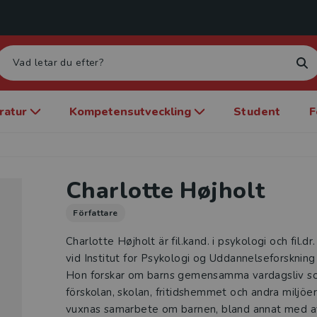
eratur
Kompetensutveckling
Student
F
Charlotte Højholt
Författare
Charlotte Højholt är fil.kand. i psykologi och fil.d
vid Institut for Psykologi og Uddannelseforskning 
Hon forskar om barns gemensamma vardagsliv som 
förskolan, skolan, fritidshemmet och andra miljöe
vuxnas samarbete om barnen, bland annat med 