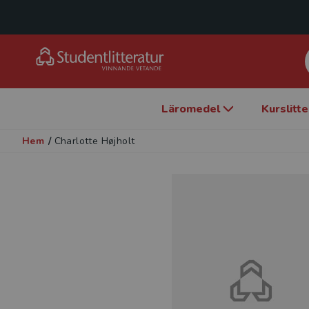
Läromedel
Kurslitt
Hem
/
Charlotte Højholt