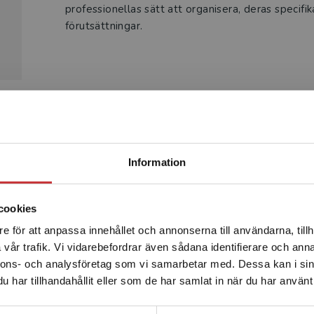
professionellas sätt att organisera, deras specifi
förutsättningar.
Produkter
Begränsad fraktregion
Information
cookies
e för att anpassa innehållet och annonserna till användarna, tillh
Det verkar som att du besöker studentlitteratur.se via en
vår trafik. Vi vidarebefordrar även sådana identifierare och anna
enhet utanför Sverige. Vi erbjuder inte leveranser utanför
nnons- och analysföretag som vi samarbetar med. Dessa kan i sin
Sverige. För att kunna slutföra ett köp måste
har tillhandahållit eller som de har samlat in när du har använt 
leveransadressen vara i Sverige.
Läs mer