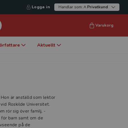
Logga in
Handlar som:
Privatkund
Varukorg
örfattare
Aktuellt
r. Hon är anställd som lektor
vid Roskilde Universitet.
rör sig över familj, ­
r för barn samt om de
avseende på de