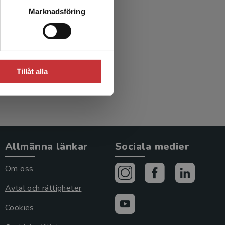
Marknadsföring
Tillåt alla
Allmänna länkar
Sociala medier
Om oss
Avtal och rättigheter
Cookies