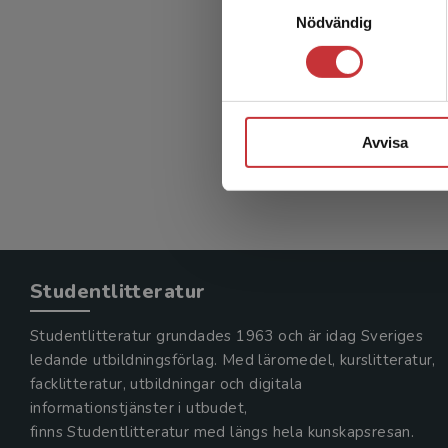
Nödvändig
Avvisa
Studentlitteratur
Studentlitteratur grundades 1963 och är idag Sveriges
ledande utbildningsförlag. Med läromedel, kurslitteratur,
facklitteratur, utbildningar och digitala
informationstjänster i utbudet,
finns Studentlitteratur med längs hela kunskapsresan.