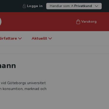
Logga in
Handlar som:
Privatkund
Varukorg
örfattare
Aktuellt
mann
 vid Göteborgs universitet
an konsumtion, marknad och