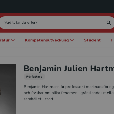
eratur
Kompetensutveckling
Student
F
Benjamin Julien Hart
Författare
Benjamin Hartmann är professor i marknadsföring
och forskar om olika fenomen i gränslandet mell
samhället i stort.