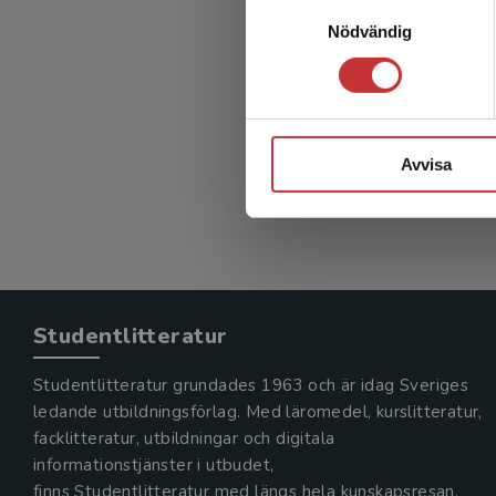
Samtyckesval
Nödvändig
Avvisa
Studentlitteratur
Studentlitteratur grundades 1963 och är idag Sveriges
ledande utbildningsförlag. Med läromedel, kurslitteratur,
facklitteratur, utbildningar och digitala
informationstjänster i utbudet,
finns Studentlitteratur med längs hela kunskapsresan.