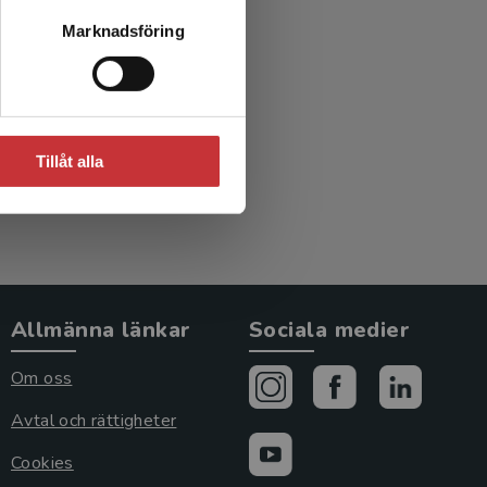
Marknadsföring
Tillåt alla
Allmänna länkar
Sociala medier
Om oss
Avtal och rättigheter
Cookies