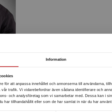
Begränsad fraktregion
Information
Produkter
cookies
e för att anpassa innehållet och annonserna till användarna, tillh
Det verkar som att du besöker studentlitteratur.se via en
vår trafik. Vi vidarebefordrar även sådana identifierare och anna
enhet utanför Sverige. Vi erbjuder inte leveranser utanför
nnons- och analysföretag som vi samarbetar med. Dessa kan i sin
Sverige. För att kunna slutföra ett köp måste
har tillhandahållit eller som de har samlat in när du har använt 
leveransadressen vara i Sverige.
Läs mer