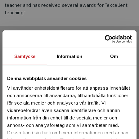
teacher and has received several awards for “excellent
teaching”.
Produkter
Samtycke
Information
Om
Denna webbplats använder cookies
Vi använder enhetsidentifierare för att anpassa innehållet
och annonserna till användarna, tillhandahålla funktioner
för sociala medier och analysera vår trafik. Vi
Begränsad fraktregion
vidarebefordrar även sådana identifierare och annan
Quality from Customer Needs to
Kvalitet 
information från din enhet till de sociala medier och
Customer Satisfaction
annons- och analysföretag som vi samarbetar med.
Bergman, B
Dessa kan i sin tur kombinera informationen med annan
Bergman, Bo m.fl.