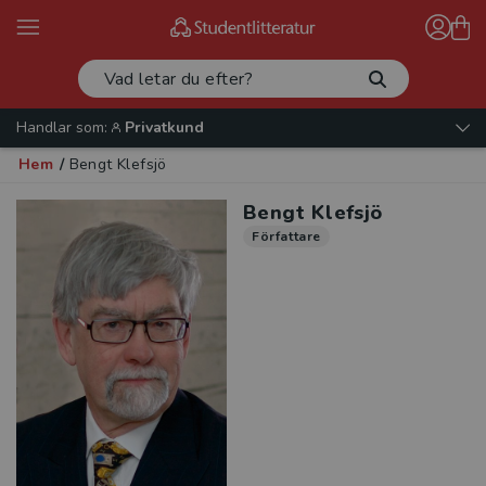
Handlar som:
Privatkund
Hem
/
Bengt Klefsjö
Bengt Klefsjö
Författare