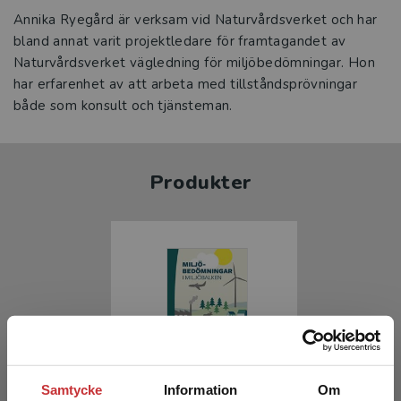
Annika Ryegård är verksam vid Naturvårdsverket och har
bland annat varit projektledare för framtagandet av
Naturvårdsverket vägledning för miljöbedömningar. Hon
har erfarenhet av att arbeta med tillståndsprövningar
både som konsult och tjänsteman.
Produkter
Samtycke
Information
Om
Miljöbedömningar