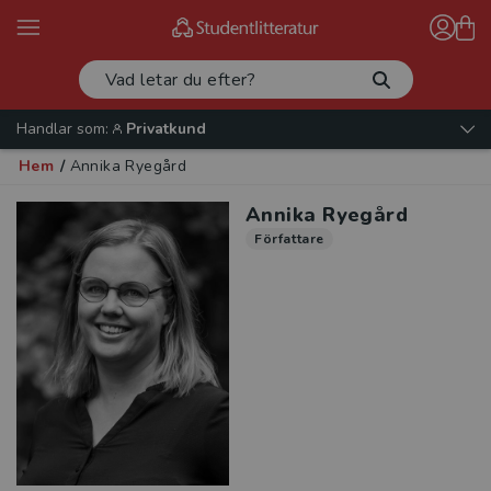
Handlar som:
Privatkund
Hem
/
Annika Ryegård
Annika Ryegård
Författare