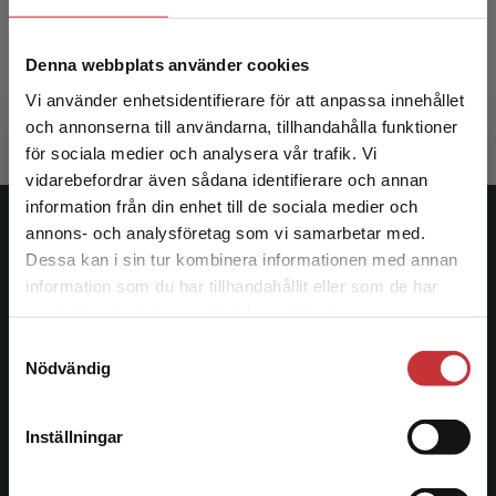
Ryegård, A - Åkerskog, A
Denna webbplats använder cookies
378 kr
inkl. moms
Vi använder enhetsidentifierare för att anpassa innehållet
Exkl. moms: 357 kr
och annonserna till användarna, tillhandahålla funktioner
för sociala medier och analysera vår trafik. Vi
Begränsad fraktregion
vidarebefordrar även sådana identifierare och annan
information från din enhet till de sociala medier och
annons- och analysföretag som vi samarbetar med.
Studentlitteratur
Dessa kan i sin tur kombinera informationen med annan
information som du har tillhandahållit eller som de har
Studentlitteratur grundades 1963 och är idag Sveriges
Det verkar som att du besöker
samlat in när du har använt deras tjänster.
ledande utbildningsförlag. Med läromedel, kurslitteratur,
studentlitteratur.se via en enhet utanför Sverige.
facklitteratur, utbildningar och digitala
Samtyckesval
Vi erbjuder inte leveranser utanför Sverige. För
Nödvändig
informationstjänster i utbudet, finns Studentlitteratur med
att kunna slutföra ett köp måste
längs hela kunskapsresan.
leveransadressen vara i Sverige.
Läs mer
Inställningar
Kontakta oss
Kontakta kundservice