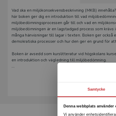
Beskrivning
Vad ska en miljökonsekvensbeskrivning (MKB) innehålla?
här boken ger dig en introduktion till vad miljöbedömnin
miljöbedömningsprocessen går till och vad en miljökons
miljöbedömningen är en lagstadgad process som krävs i 
många hänvisningar till lagar i texten. Boken ger också e
demokratiska processer och hur den ger en grund för att
Boken är avsedd som kurslitteratur vid högskolans kurs
en introduktion och vägledning till miljöbedömning.
Boken behandlar bland annat följande områden:
Visa hela be
Grundläggande arbetssätt i miljöbedömningar
Samtycke
Strategisk miljöbedömning
Denna webbplats använder 
Specifik miljöbedömning
Vi använder enhetsidentifierar