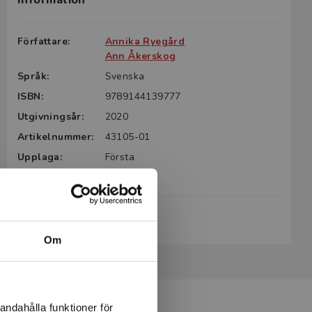
Information
Författare:
Annika Ryegård
Ann Åkerskog
Språk:
Svenska
ISBN:
9789144139777
Utgivningsår:
2020
Artikelnummer:
43105-01
Upplaga:
Första
Sidantal:
136
Köp- och leveransvillkor
Om
andahålla funktioner för