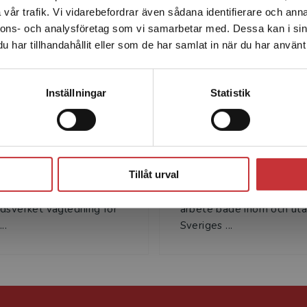
vår trafik. Vi vidarebefordrar även sådana identifierare och anna
enhet utanför Sverige. Vi erbjuder inte leveranser utanför
ing
nnons- och analysföretag som vi samarbetar med. Dessa kan i sin
Sverige. För att kunna slutföra ett köp måste
har tillhandahållit eller som de har samlat in när du har använt 
leveransadressen vara i Sverige.
Läs mer
Kontakta kundservice
Inställningar
Statistik
nnika Ryegård
Ann Åkersko
yegård är verksam vid
Ann Åkerskog är verksa
Stäng
dsverket och har bland
expert för fysisk planerin
Tillåt urval
rit projektledare för
miljöbedömning vid
andet av
Naturvårdsverket och delt
dsverket vägledning för
arbete både inom och uta
..
Sveriges ...