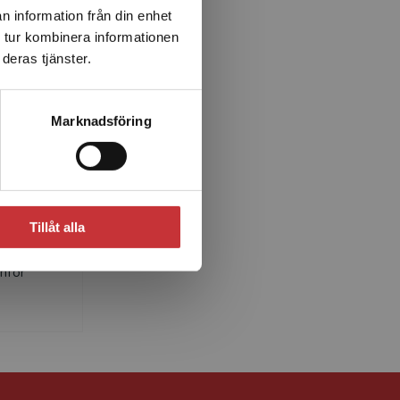
n information från din enhet
 tur kombinera informationen
deras tjänster.
Marknadsföring
g
m som
g och
Tillåt alla
ar i
nför