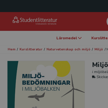
Läromedel
Kurslitt
Hem
/
Kurslitteratur
/
Naturvetenskap och miljö
/
Miljö
/
Milj
i miljöba
Skicka