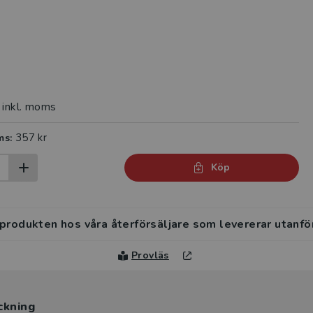
inkl. moms
357 kr
ms:
Köp
 produkten hos våra återförsäljare som levererar utanfö
Provläs
ckning