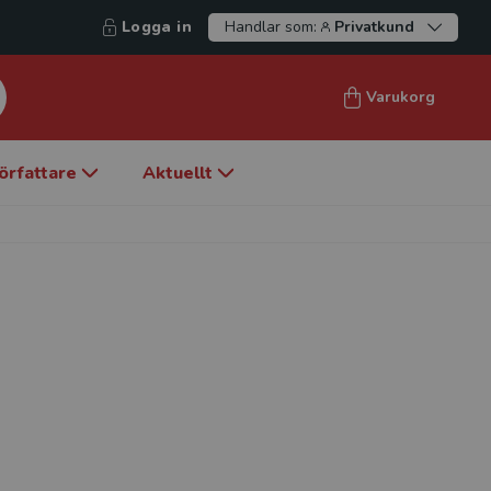
Logga in
Handlar som:
Privatkund
Varukorg
örfattare
Aktuellt