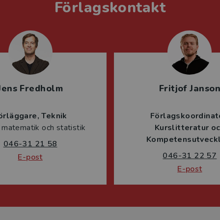
Förlagskontakt
Jens Fredholm
Fritjof Janso
örläggare
Teknik
Förlagskoordinat
 matematik och statistik
Kurslitteratur o
Kompetensutveckl
046-31 21 58
046-31 22 57
E-post
E-post