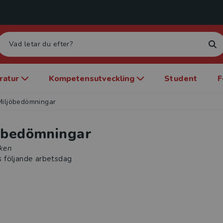
eratur
Kompetensutveckling
Student
F
Miljöbedömningar
öbedömningar
lken
s följande arbetsdag