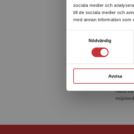
sociala medier och analysera 
Samordning mellan strategisk och specifik miljöbedömn
till de sociala medier och a
med annan information som du 
Olika roller i miljöbedömningar
Samtyckesval
Nödvändig
A
Annika R
Naturvår
Avvisa
annat va
framtag
Naturvår
miljöbed.