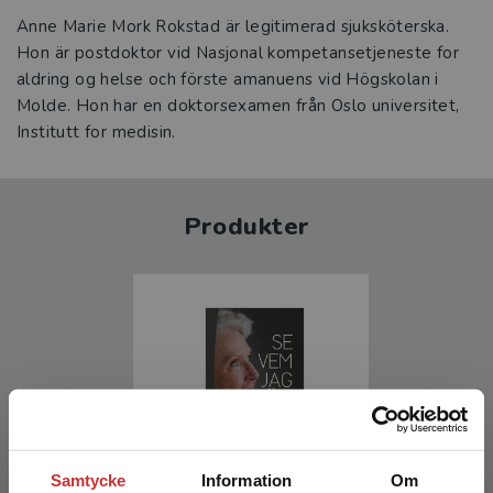
Anne Marie Mork Rokstad är legitimerad sjuksköterska.
Hon är postdoktor vid Nasjonal kompetansetjeneste for
aldring og helse och förste amanuens vid Högskolan i
Molde. Hon har en doktorsexamen från Oslo universitet,
Institutt for medisin.
Produkter
Samtycke
Information
Om
Se vem jag är!