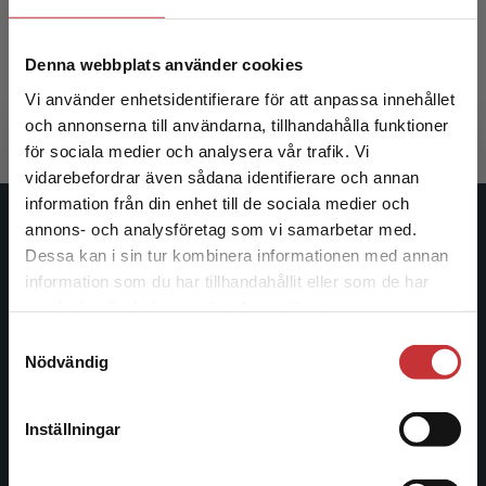
Mork Rokstad, Anne Marie
Denna webbplats använder cookies
207 kr
inkl. moms
Vi använder enhetsidentifierare för att anpassa innehållet
Exkl. moms: 195 kr
och annonserna till användarna, tillhandahålla funktioner
för sociala medier och analysera vår trafik. Vi
Begränsad fraktregion
vidarebefordrar även sådana identifierare och annan
information från din enhet till de sociala medier och
annons- och analysföretag som vi samarbetar med.
Studentlitteratur
Dessa kan i sin tur kombinera informationen med annan
information som du har tillhandahållit eller som de har
Studentlitteratur grundades 1963 och är idag Sveriges
Det verkar som att du besöker
samlat in när du har använt deras tjänster.
ledande utbildningsförlag. Med läromedel, kurslitteratur,
studentlitteratur.se via en enhet utanför Sverige.
facklitteratur, utbildningar och digitala
Samtyckesval
Vi erbjuder inte leveranser utanför Sverige. För
Nödvändig
informationstjänster i utbudet, finns Studentlitteratur med
att kunna slutföra ett köp måste
längs hela kunskapsresan.
leveransadressen vara i Sverige.
Läs mer
Inställningar
Kontakta oss
Kontakta kundservice