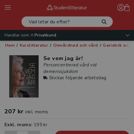
Handlar som:
Privatkund
Hem
/
Kurslitteratur
/
Omvårdnad och vård
/
Geriatrik och 
Se vem jag är!
Personcentrerad vård vid
demenssjukdom
Skickas följande arbetsdag
207 kr
inkl. moms
Exkl. moms:
195 kr