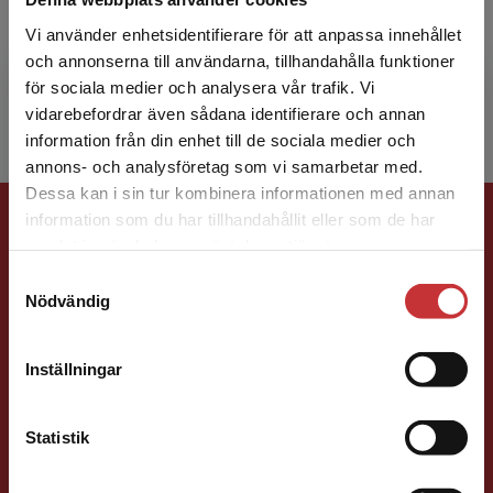
Anne Marie Mork Rokstad är legitimerad
sjuksköterska. Hon är postdoktor vid Nasjonal
Vi använder enhetsidentifierare för att anpassa innehållet
kompetansetjeneste for aldring og helse och
och annonserna till användarna, tillhandahålla funktioner
förste amanuens vi...
för sociala medier och analysera vår trafik. Vi
Begränsad fraktregion
vidarebefordrar även sådana identifierare och annan
information från din enhet till de sociala medier och
annons- och analysföretag som vi samarbetar med.
Dessa kan i sin tur kombinera informationen med annan
Förlagskontakt
information som du har tillhandahållit eller som de har
Det verkar som att du besöker
samlat in när du har använt deras tjänster.
studentlitteratur.se via en enhet utanför Sverige.
Samtyckesval
Vi erbjuder inte leveranser utanför Sverige. För
Nödvändig
att kunna slutföra ett köp måste
leveransadressen vara i Sverige.
Läs mer
Inställningar
Peter Stoltz
Kontakta kundservice
Statistik
Förläggare
Medicin, Omvårdnads- och Vårdvetenskap