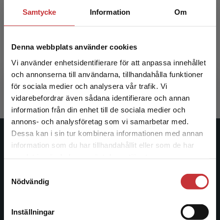
Samtycke
Information
Om
Konst, kön och blick
Denna webbplats använder cookies
Lindberg, Anna Lena
Vi använder enhetsidentifierare för att anpassa innehållet
314 kr
inkl. moms
och annonserna till användarna, tillhandahålla funktioner
Exkl. moms: 296 kr
för sociala medier och analysera vår trafik. Vi
Begränsad fraktregion
vidarebefordrar även sådana identifierare och annan
information från din enhet till de sociala medier och
annons- och analysföretag som vi samarbetar med.
Dessa kan i sin tur kombinera informationen med annan
Studentlitteratur
information som du har tillhandahållit eller som de har
Det verkar som att du besöker
samlat in när du har använt deras tjänster.
studentlitteratur.se via en enhet utanför Sverige.
Studentlitteratur grundades 1963 och är idag Sveriges
Samtyckesval
Vi erbjuder inte leveranser utanför Sverige. För
ledande utbildningsförlag. Med läromedel, kurslitteratur,
Nödvändig
att kunna slutföra ett köp måste
facklitteratur, utbildningar och digitala
leveransadressen vara i Sverige.
Läs mer
informationstjänster i utbudet, finns Studentlitteratur med
Inställningar
längs hela kunskapsresan.