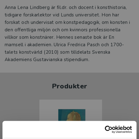
Anna Lena Lindberg är fil.dr. och docent i konsthistoria,
tidigare forskarlektor vid Lunds universitet. Hon har
forskat och undervisat om konstpedagogik, om konsten i
den offentliga miljön och om kvinnors professionella
villkor som konstnärer. Hennes senaste bok är En
mamsell i akademien. Ulrica Fredrica Pasch och 1700-
talets konstvärld (2010) som tilldelats Svenska
Akademiens Gustavianska stipendium.
Produkter