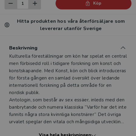
Köp
Hitta produkten hos våra återförsäljare som
levererar utanför Sverige
Beskrivning
Beskrivning
Kulturella föreställningar om kön har spelat en central
men förbisedd roll i tidigare forskning om konst och
konstskapande. Med Konst, kön och blick introduceras
för första gången en samlad översikt över ledande
internationell forskning på detta område för en
nordisk publik.
Antologin, som består av sex essäer, inleds med den
banbrytande och numera klassiska ”Varför har det inte
funnits några stora kvinnliga konstnärer” Det övriga
urvalet speglar den vitala och mångsidiga utveckling
som följt på Nochlins feministiska utmaning av den
Visa hela beskrivningen