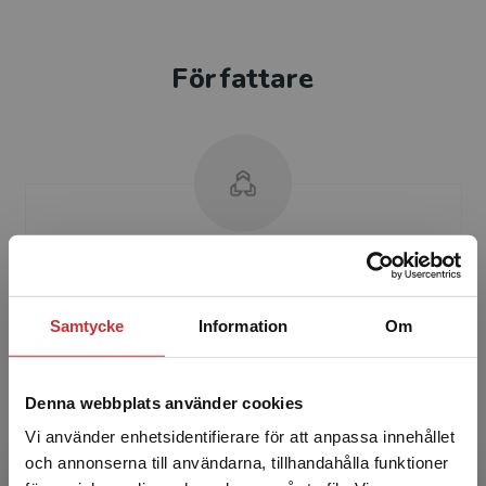
Författare
Anna Lena Lindberg
Anna Lena Lindberg är fil.dr. och docent i
Samtycke
Information
Om
konsthistoria, tidigare forskarlektor vid Lunds
universitet. Hon har forskat och undervisat om
konstpeda...
Denna webbplats använder cookies
Vi använder enhetsidentifierare för att anpassa innehållet
och annonserna till användarna, tillhandahålla funktioner