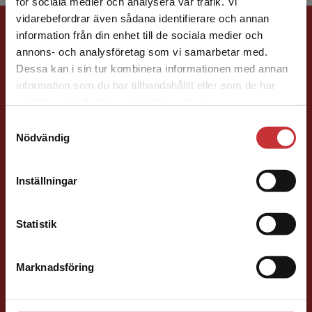
för sociala medier och analysera vår trafik. Vi
Begränsad fraktregion
vidarebefordrar även sådana identifierare och annan
Förlagskontakt
information från din enhet till de sociala medier och
annons- och analysföretag som vi samarbetar med.
Dessa kan i sin tur kombinera informationen med annan
information som du har tillhandahållit eller som de har
Det verkar som att du besöker
samlat in när du har använt deras tjänster.
studentlitteratur.se via en enhet utanför Sverige.
Samtyckesval
Vi erbjuder inte leveranser utanför Sverige. För
Nödvändig
Caroline Boussard
att kunna slutföra ett köp måste
leveransadressen vara i Sverige.
Läs mer
Förläggare
Inställningar
Samhällsvetenskap och humaniora, Språk
Kontakta kundservice
046-31 21 46
Statistik
E-post
Marknadsföring
Stäng