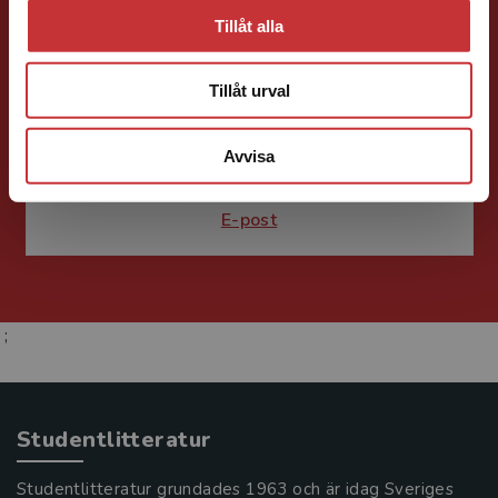
Tillåt alla
Susanne Borg-Törn
Tillåt urval
Förlagskoordinator
Kurslitteratur och
Kompetensutveckling
Avvisa
046-31 21 61
E-post
;
Studentlitteratur
Studentlitteratur grundades 1963 och är idag Sveriges