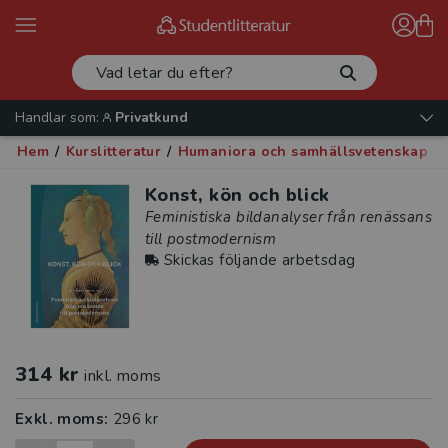
Handlar som:
Privatkund
Hem
/
Kurslitteratur
/
Humaniora och samhällsvetenskap
/
Konst, kön och blick
Feministiska bildanalyser från renässans
till postmodernism
Skickas följande arbetsdag
314 kr
inkl. moms
Exkl. moms:
296 kr