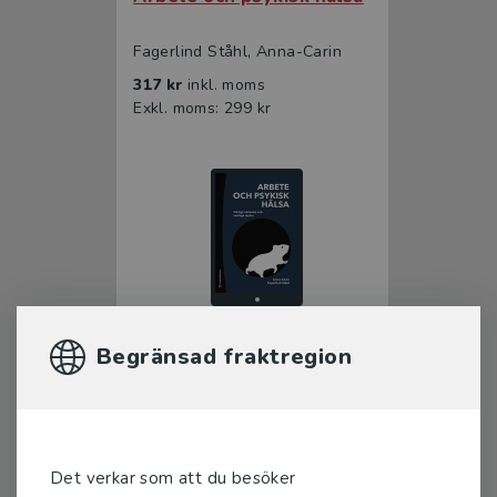
Fagerlind Ståhl, Anna-Carin
317 kr
inkl. moms
Exkl. moms: 299 kr
Begränsad fraktregion
Arbete och psykisk hälsa
Fagerlind Ståhl, Anna-Carin
197 kr
inkl. moms
Exkl. moms: 186 kr
Det verkar som att du besöker