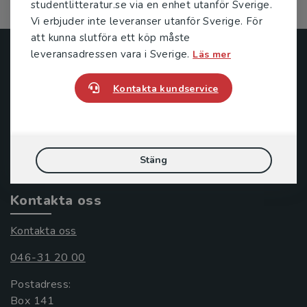
studentlitteratur.se via en enhet utanför Sverige.
Vi erbjuder inte leveranser utanför Sverige. För
att kunna slutföra ett köp måste
leveransadressen vara i Sverige.
Läs mer
Studentlitteratur
Kontakta kundservice
Studentlitteratur grundades 1963 och är idag Sveriges
ledande utbildningsförlag. Med läromedel, kurslitteratur,
facklitteratur, utbildningar och digitala
informationstjänster i utbudet, finns Studentlitteratur med
längs hela kunskapsresan.
Stäng
Kontakta oss
Kontakta oss
046-31 20 00
Postadress:
Box 141