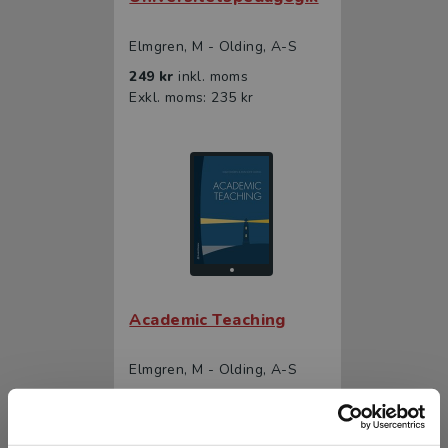
Elmgren, M - Olding, A-S
249 kr
inkl. moms
Exkl. moms: 235 kr
Academic Teaching
Elmgren, M - Olding, A-S
249 kr
inkl. moms
Exkl. moms: 235 kr