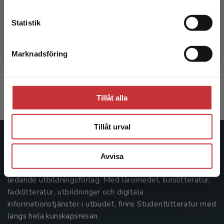
Kontakta kundservice
Statistik
Universitetspedagogik
Marknadsföring
Stäng
Elmgren, M - Olding, A-S
398 kr
inkl. moms
Exkl. moms: 375 kr
Tillåt alla
Tillåt urval
Studentlitteratur
Avvisa
Studentlitteratur grundades 1963 och är idag Sveriges
ledande utbildningsförlag. Med läromedel, kurslitteratur,
facklitteratur, utbildningar och digitala
informationstjänster i utbudet, finns Studentlitteratur med
längs hela kunskapsresan.