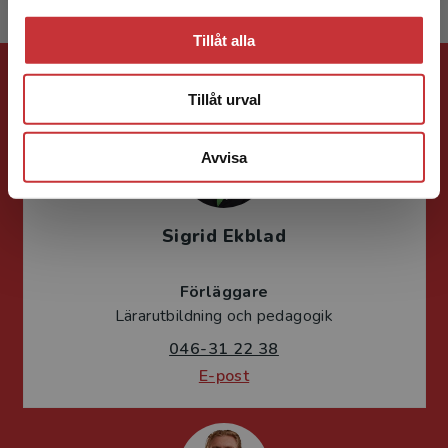
Tillåt alla
Förlagskontakt
Tillåt urval
Avvisa
Sigrid Ekblad
Förläggare
Lärarutbildning och pedagogik
046-31 22 38
E-post