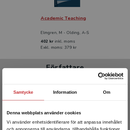
Fjärde upplagan
Den här boken finns också att läsa på engelska.
Academic Teaching
Academic teaching, tredje upplagan (2025), är en
översättning av Universitetspedagogik, fjärde
Elmgren, M - Olding, A-S
upplagan (2025).
402 kr
inkl. moms
Exkl. moms: 379 kr
Författare
Samtycke
Information
Om
Denna webbplats använder cookies
Maja Elmgren
Vi använder enhetsidentifierare för att anpassa innehållet
och annonserna till användarna, tillhandahålla funktioner