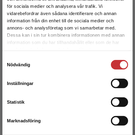
Maja Elmgren är universitetslektor i fysikalisk
för sociala medier och analysera vår trafik. Vi
kemi, docent och excellent lärare samt
Begränsad fraktregion
vidarebefordrar även sådana identifierare och annan
pedagogisk ledare och utvecklare vid Uppsala
information från din enhet till de sociala medier och
universitet. He...
annons- och analysföretag som vi samarbetar med.
Dessa kan i sin tur kombinera informationen med annan
information som du har tillhandahållit eller som de har
Det verkar som att du besöker
samlat in när du har använt deras tjänster.
studentlitteratur.se via en enhet utanför Sverige.
Samtyckesval
Vi erbjuder inte leveranser utanför Sverige. För
Nödvändig
att kunna slutföra ett köp måste
leveransadressen vara i Sverige.
Läs mer
Ann-Sofie Olding
Inställningar
Kontakta kundservice
Ann-Sofie Olding är jurist, tidigare pedagogisk
utvecklare och enhetschef vid Kungliga
Statistik
tekniska högskolan och numera verksam inom
ideell sektor. He...
Marknadsföring
Stäng