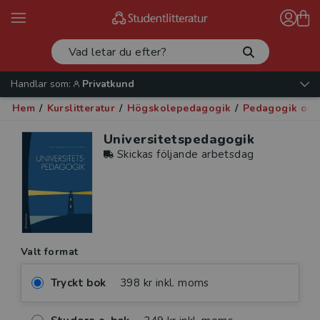
Handlar som:
Privatkund
Hem
/
Kurslitteratur
/
Högskolepedagogik
/
Pedagogik och
Universitetspedagogik
Skickas följande arbetsdag
Valt format
Tryckt bok
398 kr inkl. moms