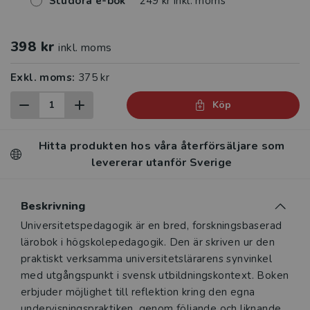
Studora e-bok
249 kr inkl. moms
398 kr
inkl. moms
Exkl. moms:
375 kr
Köp
Hitta produkten hos våra återförsäljare som
levererar utanför Sverige
Beskrivning
Beskrivning
Universitetspedagogik är en bred, forskningsbaserad
lärobok i högskolepedagogik. Den är skriven ur den
praktiskt verksamma universitetslärarens synvinkel
med utgångspunkt i svensk utbildningskontext. Boken
erbjuder möjlighet till reflektion kring den egna
undervisningspraktiken, genom följande och liknande