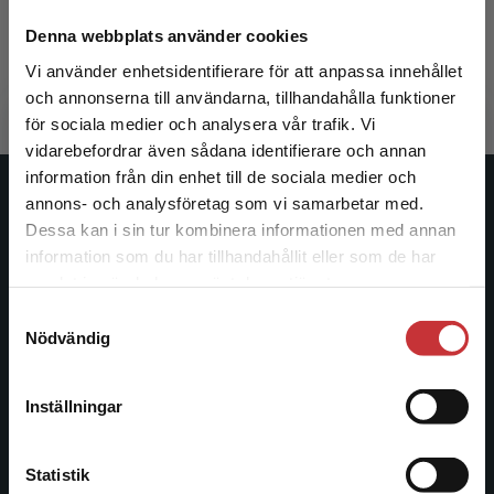
Ljungblad, Ann-Louise
Denna webbplats använder cookies
260 kr
inkl. moms
260 kr
ink
Exkl. moms: 245 kr
Exkl. moms
Vi använder enhetsidentifierare för att anpassa innehållet
och annonserna till användarna, tillhandahålla funktioner
för sociala medier och analysera vår trafik. Vi
Begränsad fraktregion
vidarebefordrar även sådana identifierare och annan
information från din enhet till de sociala medier och
annons- och analysföretag som vi samarbetar med.
Studentlitteratur
Dessa kan i sin tur kombinera informationen med annan
information som du har tillhandahållit eller som de har
Studentlitteratur grundades 1963 och är idag Sveriges
Det verkar som att du besöker
samlat in när du har använt deras tjänster.
ledande utbildningsförlag. Med läromedel, kurslitteratur,
studentlitteratur.se via en enhet utanför Sverige.
facklitteratur, utbildningar och digitala
Samtyckesval
Vi erbjuder inte leveranser utanför Sverige. För
Nödvändig
informationstjänster i utbudet, finns Studentlitteratur med
att kunna slutföra ett köp måste
längs hela kunskapsresan.
leveransadressen vara i Sverige.
Läs mer
Inställningar
Kontakta oss
Kontakta kundservice
Statistik
Kontakta oss