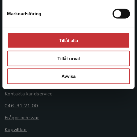
046-31 20 00
Marknadsföring
Stäng
Postadress:
Box 141
221 00 Lund
Tillåt alla
Besöksadress:
Åkergränden 1
Tillåt urval
Avvisa
Kundservice
Kontakta kundservice
046-31 21 00
Frågor och svar
Köpvillkor