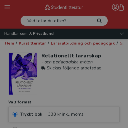
Handlar som:
Privatkund
Hem
/
Kurslitteratur
/
Lärarutbildning och pedagogik
/
Spe
Relationellt lärarskap
- och pedagogiska möten
Skickas följande arbetsdag
Valt format
Tryckt bok
338 kr inkl. moms