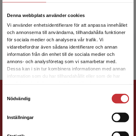
Denna webbplats använder cookies
Ann-Louise Ljungblad
Vi använder enhetsidentifierare för att anpassa innehållet
Ann-Louise Ljungblad är docent i pedagogik
och annonserna till användarna, tillhandahålla funktioner
och arbetar på Institutionen för skolutveckling
för sociala medier och analysera vår trafik. Vi
Begränsad fraktregion
och ledarskap, Malmö universitet. Hennes
vidarebefordrar även sådana identifierare och annan
forskningsintre...
information från din enhet till de sociala medier och
annons- och analysföretag som vi samarbetar med.
Dessa kan i sin tur kombinera informationen med annan
information som du har tillhandahållit eller som de har
Det verkar som att du besöker
samlat in när du har använt deras tjänster.
Förlagskontakt
studentlitteratur.se via en enhet utanför Sverige.
Samtyckesval
Vi erbjuder inte leveranser utanför Sverige. För
Nödvändig
att kunna slutföra ett köp måste
leveransadressen vara i Sverige.
Läs mer
Inställningar
Kontakta kundservice