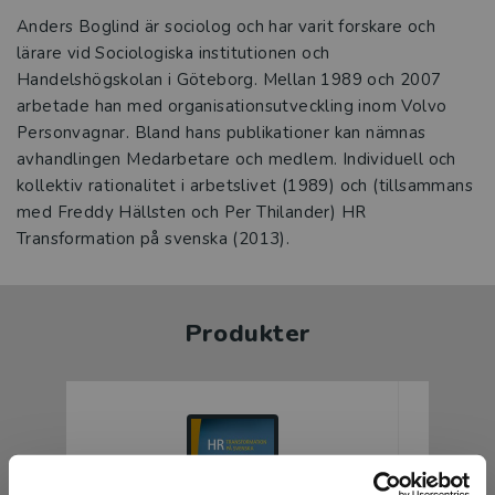
Anders Boglind är sociolog och har varit forskare och
lärare vid Sociologiska institutionen och
Handelshögskolan i Göteborg. Mellan 1989 och 2007
arbetade han med organisationsutveckling inom Volvo
Personvagnar. Bland hans publikationer kan nämnas
avhandlingen Medarbetare och medlem. Individuell och
kollektiv rationalitet i arbetslivet (1989) och (tillsammans
med Freddy Hällsten och Per Thilander) HR
Transformation på svenska (2013).
Produkter