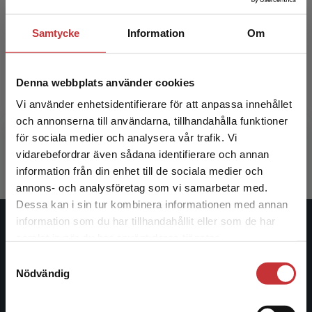
Samtycke
Information
Om
HR-transformation på svenska
HR-tran
Denna webbplats använder cookies
Boglind, Anders m.fl.
Boglind, A
Vi använder enhetsidentifierare för att anpassa innehållet
och annonserna till användarna, tillhandahålla funktioner
237 kr
inkl. moms
382 kr
ink
för sociala medier och analysera vår trafik. Vi
Begränsad fraktregion
Exkl. moms: 224 kr
Exkl. moms
vidarebefordrar även sådana identifierare och annan
information från din enhet till de sociala medier och
annons- och analysföretag som vi samarbetar med.
Dessa kan i sin tur kombinera informationen med annan
information som du har tillhandahållit eller som de har
Det verkar som att du besöker
Studentlitteratur
samlat in när du har använt deras tjänster.
studentlitteratur.se via en enhet utanför Sverige.
Samtyckesval
Vi erbjuder inte leveranser utanför Sverige. För
Studentlitteratur grundades 1963 och är idag Sveriges
Nödvändig
att kunna slutföra ett köp måste
ledande utbildningsförlag. Med läromedel, kurslitteratur,
leveransadressen vara i Sverige.
Läs mer
facklitteratur, utbildningar och digitala