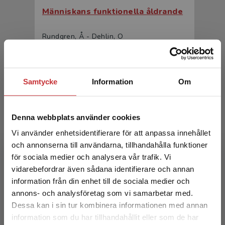
Människans funktionella åldrande
Rundgren, Å - Dehlin, O
366 kr
inkl. moms
Exkl. moms: 345 kr
Samtycke
Information
Om
Denna webbplats använder cookies
Vi använder enhetsidentifierare för att anpassa innehållet
och annonserna till användarna, tillhandahålla funktioner
för sociala medier och analysera vår trafik. Vi
Begränsad fraktregion
vidarebefordrar även sådana identifierare och annan
Geriatrik
information från din enhet till de sociala medier och
annons- och analysföretag som vi samarbetar med.
Dehlin, O - Rundgren, Å
Dessa kan i sin tur kombinera informationen med annan
558 kr
inkl. moms
information som du har tillhandahållit eller som de har
Det verkar som att du besöker
Exkl. moms: 526 kr