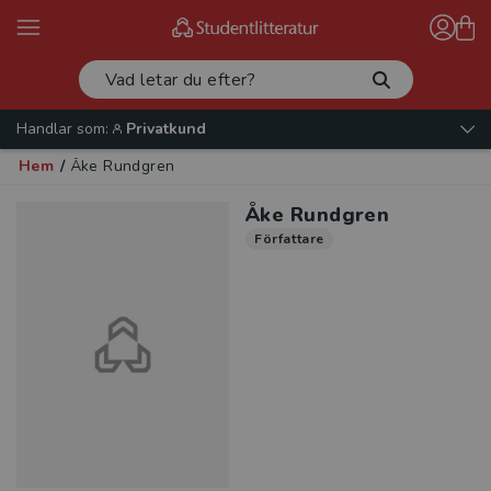
Handlar som:
Privatkund
Hem
/
Åke Rundgren
Åke Rundgren
Författare