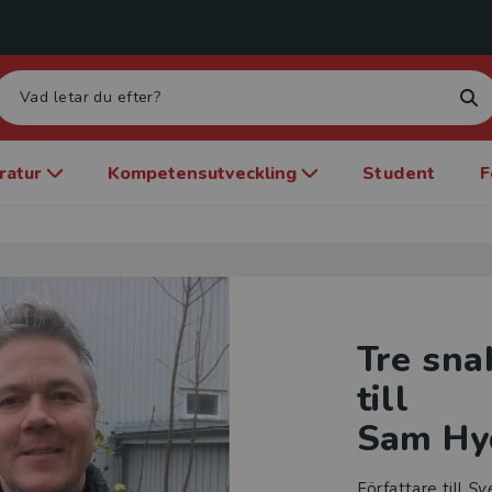
eratur
Kompetensutveckling
Student
F
Tre sna
till
Sam Hy
Författare till
Sv