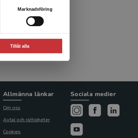
 genomgångar i vissa
 exempel skrivning eller
Marknadsföring
yfte med kapitlet och
Tillåt alla
Allmänna länkar
Sociala medier
Om oss
Avtal och rättigheter
Cookies