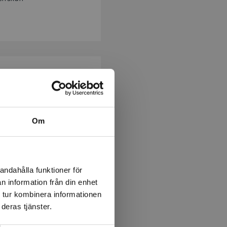
al. Det är lätt att låta
ensamt tema där hela
Om
 jobbar med uppgifter och
datorn. När man startar en
andahålla funktioner för
r kring en gemensam text
n information från din enhet
 tur kombinera informationen
deras tjänster.