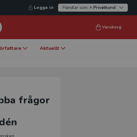
Logga in
Handlar som:
Privatkund
Varukorg
örfattare
Aktuellt
bba frågor
dén
enskan