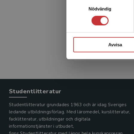
Förutom förslag på uppläg
Samtyckesval
moment, samt konkreta öv
Nödvändig
muntliga övningar. Inför 
själv bli inspirerad av öv
Avvisa
Läs mer om serien
Sv
Studentlitteratur
Studentlitteratur grundades 1963 och är idag Sveriges
ledande utbildningsförlag. Med läromedel, kurslitteratur,
facklitteratur, utbildningar och digitala
informationstjänster i utbudet,
finns Studentlitteratur med längs hela kunskapsresan.