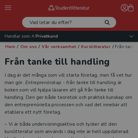
Handlar som:
Privatkund
Hem
/
Om oss
/
Vår verksamhet
/
Kurslitteratur
/
Från tanke 
Från tanke till handling
I dag är det många som vill starta företag, men få vet hur
man gör.
Entreprenörskap - från tanke till handling
är
boken som vill hjälpa läsaren att gå från tanke till
handling. Den ger både teoretisk och praktisk kunskap om
den entreprenöriella processen och vad det innebär att
etablera ett nytt företag.
– Vi är båda undervisningsaktiva och tycker att den
kurslitteratur som används i dag inte är helt uppdaterad.