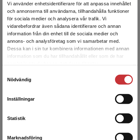
Vi använder enhetsidentifierare för att anpassa innehållet
Entreprenörskap
och annonserna till användarna, tillhandahålla funktioner
Landström, H - Löwegren, M
för sociala medier och analysera vår trafik. Vi
Begränsad fraktregion
vidarebefordrar även sådana identifierare och annan
366 kr
inkl. moms
Exkl. moms: 345 kr
information från din enhet till de sociala medier och
annons- och analysföretag som vi samarbetar med.
Dessa kan i sin tur kombinera informationen med annan
information som du har tillhandahållit eller som de har
Det verkar som att du besöker
samlat in när du har använt deras tjänster.
studentlitteratur.se via en enhet utanför Sverige.
Samtyckesval
Vi erbjuder inte leveranser utanför Sverige. För
Nödvändig
att kunna slutföra ett köp måste
leveransadressen vara i Sverige.
Läs mer
Inställningar
Kontakta kundservice
Statistik
Marknadsföring
Stäng