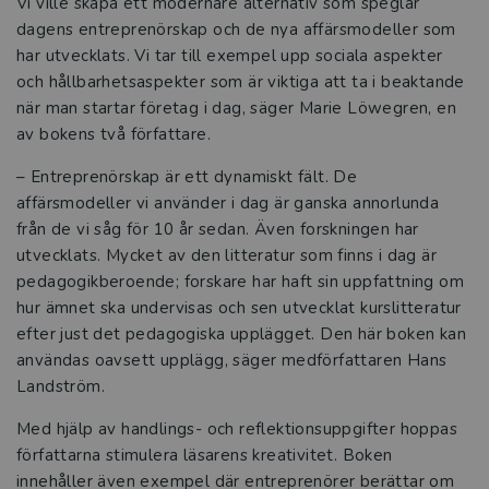
Vi ville skapa ett modernare alternativ som speglar
dagens entreprenörskap och de nya affärsmodeller som
har utvecklats. Vi tar till exempel upp sociala aspekter
och hållbarhetsaspekter som är viktiga att ta i beaktande
när man startar företag i dag, säger Marie Löwegren, en
av bokens två författare.
– Entreprenörskap är ett dynamiskt fält. De
affärsmodeller vi använder i dag är ganska annorlunda
från de vi såg för 10 år sedan. Även forskningen har
utvecklats. Mycket av den litteratur som finns i dag är
pedagogikberoende; forskare har haft sin uppfattning om
hur ämnet ska undervisas och sen utvecklat kurslitteratur
efter just det pedagogiska upplägget. Den här boken kan
användas oavsett upplägg, säger medförfattaren Hans
Landström.
Med hjälp av handlings- och reflektionsuppgifter hoppas
författarna stimulera läsarens kreativitet. Boken
innehåller även exempel där entreprenörer berättar om