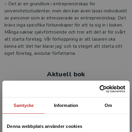
– Det är en grundbok i entreprenörskap för
universitetsstudenter, men den kan även läsas individuellt
av personer som är intresserade av entreprenörskap. Det
krävs inga specifika förkunskaper för att ta sig in i boken.
Många saknar självförtroende och tror att det är för svårt
att starta företag. Vår förhoppning är att läsaren ska
känna att ’det här klarar jag’ och ta steget att starta sitt
eget företag, avslutar författarna.
Aktuell bok
Samtycke
Information
Om
Denna webbplats använder cookies