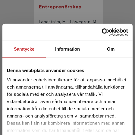
Entreprenörskap
Landström, H - Löwegren, M
366 kr
inkl. moms
Exkl. moms: 345 kr
Samtycke
Information
Om
Denna webbplats använder cookies
Vi använder enhetsidentifierare för att anpassa innehållet
och annonserna till användarna, tillhandahålla funktioner
för sociala medier och analysera vår trafik. Vi
Begränsad fraktregion
vidarebefordrar även sådana identifierare och annan
Entreprenörskap
information från din enhet till de sociala medier och
annons- och analysföretag som vi samarbetar med.
Landström, H - Löwegren, M
Dessa kan i sin tur kombinera informationen med annan
227 kr
inkl. moms
information som du har tillhandahållit eller som de har
Det verkar som att du besöker
Exkl. moms: 214 kr