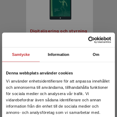
Digitalisering och styrning
Iveroth, Einar m.fl. (red.)
270 kr
inkl. moms
Samtycke
Information
Om
Exkl. moms: 255 kr
Denna webbplats använder cookies
Vi använder enhetsidentifierare för att anpassa innehållet
och annonserna till användarna, tillhandahålla funktioner
för sociala medier och analysera vår trafik. Vi
Begränsad fraktregion
vidarebefordrar även sådana identifierare och annan
information från din enhet till de sociala medier och
annons- och analysföretag som vi samarbetar med.
Digitalisering och styrning