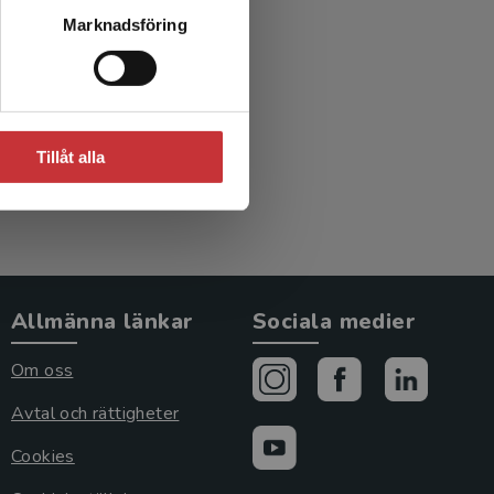
iga
Marknadsföring
Tillåt alla
Allmänna länkar
Sociala medier
Om oss
Avtal och rättigheter
Cookies