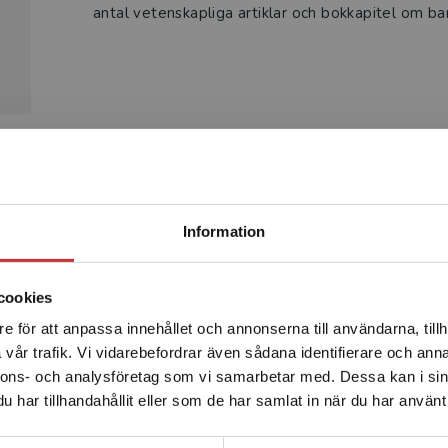
antal vetenskapliga artiklar och bokkapitel om ba
Produkter
Begränsad fraktregion
Information
cookies
e för att anpassa innehållet och annonserna till användarna, tillh
Det verkar som att du besöker studentlitteratur.se via en
vår trafik. Vi vidarebefordrar även sådana identifierare och anna
enhet utanför Sverige. Vi erbjuder inte leveranser utanför
nnons- och analysföretag som vi samarbetar med. Dessa kan i sin
Sverige. För att kunna slutföra ett köp måste
har tillhandahållit eller som de har samlat in när du har använt 
leveransadressen vara i Sverige.
Läs mer