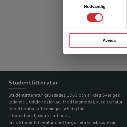
Ba
Nödvändig
Lindkvist
316 kr
in
Avvisa
Exkl. mom
Studentlitteratur
Studentlitteratur grundades 1963 och är idag Sveriges
ledande utbildningsförlag. Med läromedel, kurslitteratur,
facklitteratur, utbildningar och digitala
informationstjänster i utbudet,
finns Studentlitteratur med längs hela kunskapsresan.