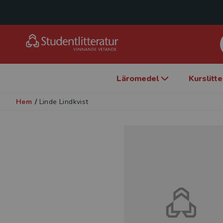
Läromedel
Kurslitt
Hem
/
Linde Lindkvist