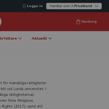
Logga in
Handlar som:
Privatkund
Varukorg
örfattare
Aktuellt
t för mänskliga rättigheter.
ätt vid Lunds universitet. I
kliga rättigheternas
oner finns Religious
 Rights (2017), samt ett